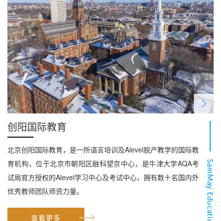
创阳国际教育
北京创阳国际教育，是一所语言培训及Alevel脱产教学的国际教
育机构，位于北京市朝阳区融科望京中心，是牛津大学AQA考
试局官方授权的Alevel学习中心及考试中心，拥有数十名国内外
优秀教师团队师资力量。
查看更多