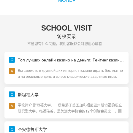
SCHOOL VISIT
访校实录
不管您有什么问题，我们客服都会对您耐心解答！
Топ лучших онлайн казино на деньги: Рейтинг казино с выводом на карту
Вы сможете в крупнейших интернет-казино играть бесплатно
и на реальные деньги во все классические азартные игры.
Также вам предложат сотни (на некоторых сайтах –
тысячи……
斯坦福大学
学校简介 斯坦福大学，一所坐落于美国加利福尼亚州斯坦福的私立
研究型大学，临近硅谷，是美洲大学协会的12个创始会员之一，因
其学术声誉和创业氛围而获评为世界上最知名的高等……
圣安德鲁斯大学