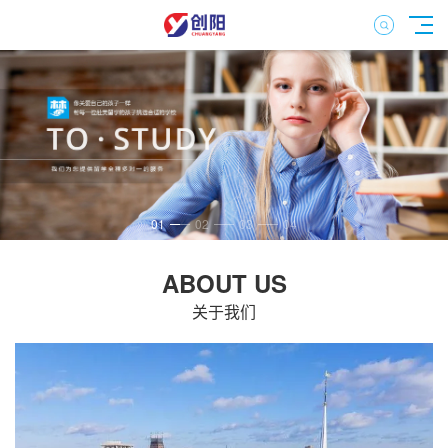
01
02
03
04
ABOUT US
关于我们