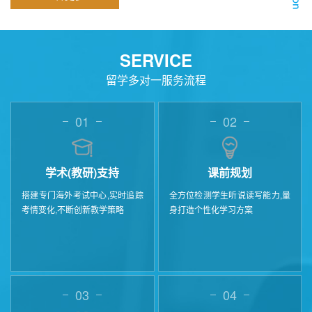
SERVICE
留学多对一服务流程
01
02
学术(教研)支持
课前规划
搭建专门海外考试中心,实时追踪
全方位检测学生听说读写能力,量
考情变化,不断创新教学策略
身打造个性化学习方案
03
04