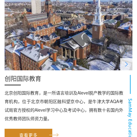
创阳国际教育
北京创阳国际教育，是一所语言培训及Alevel脱产教学的国际教
育机构，位于北京市朝阳区融科望京中心，是牛津大学AQA考
试局官方授权的Alevel学习中心及考试中心，拥有数十名国内外
优秀教师团队师资力量。
查看更多