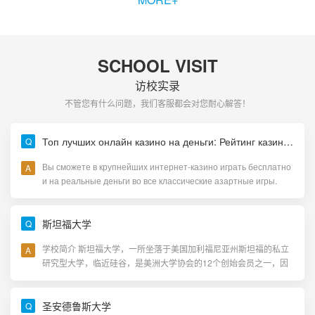
SCHOOL VISIT
访校实录
不管您有什么问题，我们客服都会对您耐心解答！
Топ лучших онлайн казино на деньги: Рейтинг казино с выводом на карту
Вы сможете в крупнейших интернет-казино играть бесплатно
и на реальные деньги во все классические азартные игры.
Также вам предложат сотни (на некоторых сайтах –
тысячи……
斯坦福大学
学校简介 斯坦福大学，一所坐落于美国加利福尼亚州斯坦福的私立
研究型大学，临近硅谷，是美洲大学协会的12个创始会员之一，因
其学术声誉和创业氛围而获评为世界上最知名的高等……
圣安德鲁斯大学