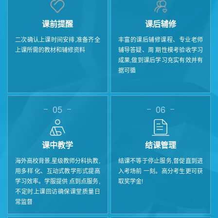
课前提醒
课后辅修
二次确认上课时间安排,准备齐全
丰富的课后辅修课程、专业老师
上课所需的教材和辅修资料
辅导答疑、周 期性模考验收学习
成果,做到课后学习充实有效并有
据可循
05
06
课中教学
结课管理
海外高校背景,星级教师分科执教,
结课不等于停止服务,督促直到进
用多样 化、互动式教学形式提高
入考场前 一刻。高分考生更可获
学习效率。学服提供 点到点服务,
取奖学金!
不定时上课回访确保课堂质量日
常监督