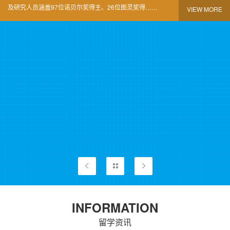
及研究人员涵盖97位诺贝尔奖得主、26位图灵奖得……
VIEW MORE
INFORMATION
留学资讯