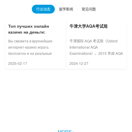
行业动态
留学新闻
常见问题
Топ лучших онлайн
Топ лучших онлайн
Топ лучших онлайн
牛津大学AQA考试局
“从考研失利到拿到留学
一次说清楚留位费
казино на деньги:
казино на деньги:
казино на деньги:
offer，我只花了5天。”
Рейтинг казино с
Рейтинг казино с
Рейтинг казино с
Вы сможете в крупнейших
Вы сможете в крупнейших
Вы сможете в крупнейших
牛津国际 AQA 考试局（Oxford
就在昨日，2025考研终于迎来落
在申请留学的过程中，留位费”这
выводом на карту
выводом на карту
выводом на карту
интернет-казино играть
интернет-казино играть
интернет-казино играть
International AQA
幕，政治、英语、数学等科目相继
个名词可能会让不少人困惑。今天
бесплатно и на реальные
бесплатно и на реальные
бесплатно и на реальные
Examinations）。2015 年由 AQA
而来的“地狱难度”，让网上一片哀
指南君就来详细讲解什么是留位
деньги во все классические
деньги во все классические
деньги во все классические
考试局和牛津大学出版社联合组
嚎。 “天老爷，裸考……
费、为何需……
2025-02-17
2025-02-17
2025-02-17
2024-12-27
2024-12-27
2024-12-26
азартные игры. Т……
азартные игры. Т……
азартные игры. Т……
建。牛津 A……
哥大学生挂科3门被退学！藤
校还要“挤破头”进吗？
“哥大挂科3门，被退学！”原来藤校
除了令人艳羡的名校光环之外，还
有如此残酷的一面…… 最近指南
君刷到……
2024-12-26
MORE+