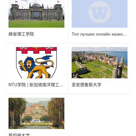
麻省理工学院
Топ лучших онлайн казино на деньги: Рейтинг казино с выводом на карту
斯坦福大学
Топ лучших онлайн казино на деньги: Рейтинг казино с выводом на карту
圣安德鲁斯大学
NTU学院 | 新加坡南洋理工大学工学院简介暨本硕博项目一览
圣安德鲁斯大学
NTU学院 | 新加坡南洋理工大学工学院简介暨本硕博项目一览
斯坦福大学
麻省理工学院