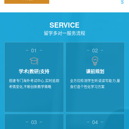
SERVICE
留学多对一服务流程
01
02
学术(教研)支持
课前规划
搭建专门海外考试中心,实时追踪
全方位检测学生听说读写能力,量
考情变化,不断创新教学策略
身打造个性化学习方案
03
04