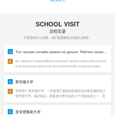
SCHOOL VISIT
访校实录
不管您有什么问题，我们客服都会对您耐心解答！
Топ лучших онлайн казино на деньги: Рейтинг казино с выводом на карту
Вы сможете в крупнейших интернет-казино играть бесплатно
и на реальные деньги во все классические азартные игры.
Также вам предложат сотни (на некоторых сайтах –
тысячи……
斯坦福大学
学校简介 斯坦福大学，一所坐落于美国加利福尼亚州斯坦福的私立
研究型大学，临近硅谷，是美洲大学协会的12个创始会员之一，因
其学术声誉和创业氛围而获评为世界上最知名的高等……
圣安德鲁斯大学