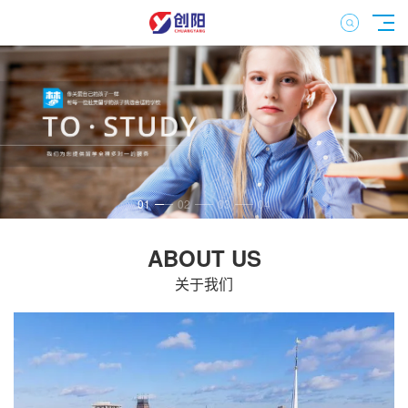
01
02
03
04
ABOUT US
关于我们