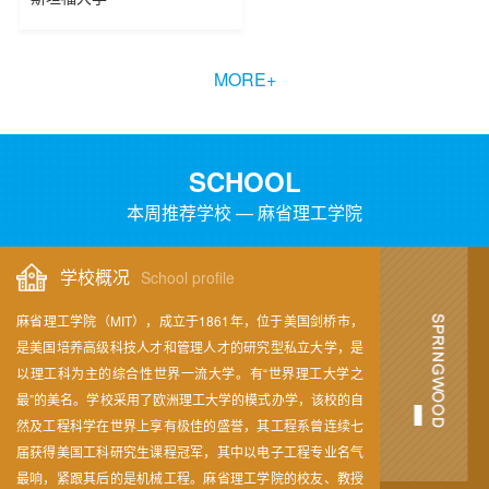
MORE+
SCHOOL
本周推荐学校 — 麻省理工学院
学校概况
School profile
麻省理工学院（MIT），成立于1861年，位于美国剑桥市，
是美国培养高级科技人才和管理人才的研究型私立大学，是
以理工科为主的综合性世界一流大学。有“世界理工大学之
最”的美名。学校采用了欧洲理工大学的模式办学，该校的自
然及工程科学在世界上享有极佳的盛誉，其工程系曾连续七
届获得美国工科研究生课程冠军，其中以电子工程专业名气
最响，紧跟其后的是机械工程。麻省理工学院的校友、教授