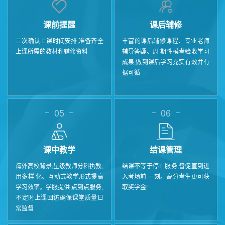
课前提醒
课后辅修
二次确认上课时间安排,准备齐全
丰富的课后辅修课程、专业老师
上课所需的教材和辅修资料
辅导答疑、周 期性模考验收学习
成果,做到课后学习充实有效并有
据可循
05
06
课中教学
结课管理
海外高校背景,星级教师分科执教,
结课不等于停止服务,督促直到进
用多样 化、互动式教学形式提高
入考场前 一刻。高分考生更可获
学习效率。学服提供 点到点服务,
取奖学金!
不定时上课回访确保课堂质量日
常监督