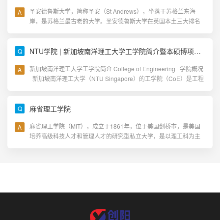
圣安德鲁斯大学，简称圣安（St Andrews），坐落于苏格兰东海
岸，是苏格兰最古老的大学。圣安德鲁斯大学在英国本土三大排名
中常年位居苏格兰第一，英国前三。在《2024卫报大学指南》……
NTU学院 | 新加坡南洋理工大学工学院简介暨本硕博项目一览
新加坡南洋理工大学工学院简介 College of Engineering 学院概况
新加坡南洋理工大学（NTU Singapore）的工学院（CoE）是工程
教育和研究领域的先锋，在世界范围内居……
麻省理工学院
麻省理工学院（MIT），成立于1861年，位于美国剑桥市，是美国
培养高级科技人才和管理人才的研究型私立大学，是以理工科为主
的综合性世界一流大学。有“世界理工大学之最”的美名。学……