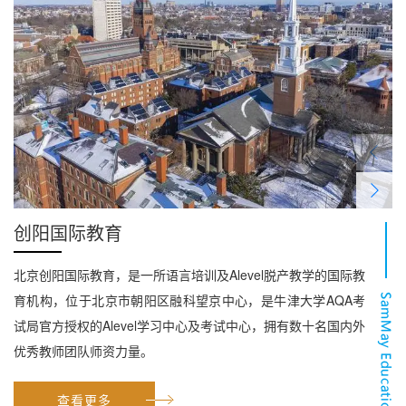
创阳国际教育
北京创阳国际教育，是一所语言培训及Alevel脱产教学的国际教
育机构，位于北京市朝阳区融科望京中心，是牛津大学AQA考
试局官方授权的Alevel学习中心及考试中心，拥有数十名国内外
优秀教师团队师资力量。
查看更多