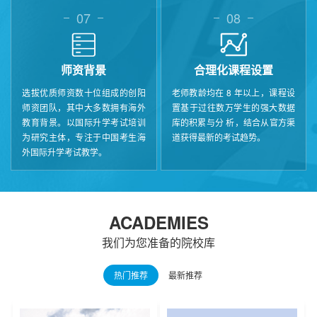
07
08
师资背景
合理化课程设置
选拔优质师资数十位组成的创阳
老师教龄均在 8 年以上，课程设
师资团队，其中大多数拥有海外
置基于过往数万学生的强大数据
教育背景。以国际升学考试培训
库的积累与分 析，结合从官方渠
为研究主体，专注于中国考生海
道获得最新的考试趋势。
外国际升学考试教学。
ACADEMIES
我们为您准备的院校库
热门推荐
最新推荐