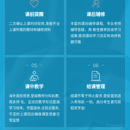
课前提醒
课后辅修
二次确认上课时间安排,准备齐全
丰富的课后辅修课程、专业老师
上课所需的教材和辅修资料
辅导答疑、周 期性模考验收学习
成果,做到课后学习充实有效并有
据可循
05
06
课中教学
结课管理
海外高校背景,星级教师分科执教,
结课不等于停止服务,督促直到进
用多样 化、互动式教学形式提高
入考场前 一刻。高分考生更可获
学习效率。学服提供 点到点服务,
取奖学金!
不定时上课回访确保课堂质量日
常监督