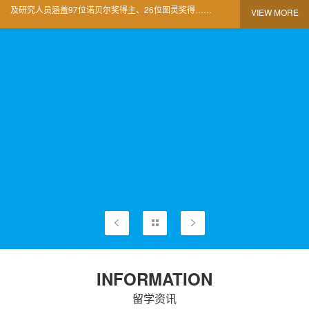
及研究人员涵盖97位诺贝尔奖得主、26位图灵奖得……
VIEW MORE
INFORMATION
留学资讯