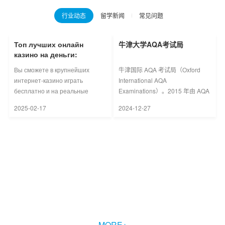
行业动态
留学新闻
常见问题
Топ лучших онлайн
Топ лучших онлайн
Топ лучших онлайн
牛津大学AQA考试局
“从考研失利到拿到留学
一次说清楚留位费
казино на деньги:
казино на деньги:
казино на деньги:
offer，我只花了5天。”
Рейтинг казино с
Рейтинг казино с
Рейтинг казино с
Вы сможете в крупнейших
Вы сможете в крупнейших
Вы сможете в крупнейших
牛津国际 AQA 考试局（Oxford
就在昨日，2025考研终于迎来落
在申请留学的过程中，留位费”这
выводом на карту
выводом на карту
выводом на карту
интернет-казино играть
интернет-казино играть
интернет-казино играть
International AQA
幕，政治、英语、数学等科目相继
个名词可能会让不少人困惑。今天
бесплатно и на реальные
бесплатно и на реальные
бесплатно и на реальные
Examinations）。2015 年由 AQA
而来的“地狱难度”，让网上一片哀
指南君就来详细讲解什么是留位
деньги во все классические
деньги во все классические
деньги во все классические
考试局和牛津大学出版社联合组
嚎。 “天老爷，裸考……
费、为何需……
2025-02-17
2025-02-17
2025-02-17
2024-12-27
2024-12-27
2024-12-26
азартные игры. Т……
азартные игры. Т……
азартные игры. Т……
建。牛津 A……
哥大学生挂科3门被退学！藤
校还要“挤破头”进吗？
“哥大挂科3门，被退学！”原来藤校
除了令人艳羡的名校光环之外，还
有如此残酷的一面…… 最近指南
君刷到……
2024-12-26
MORE+