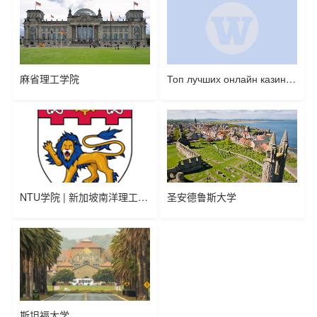
麻省理工学院
Топ лучших онлайн казино на деньги: Рейтинг казино с выводом на карту
斯坦福大学
Топ лучших онлайн казино на деньги: Рейтинг казино с выводом на карту
圣安德鲁斯大学
NTU学院 | 新加坡南洋理工大学工学院简介暨本硕博项目一览
圣安德鲁斯大学
NTU学院 | 新加坡南洋理工大学工学院简介暨本硕博项目一览
斯坦福大学
麻省理工学院