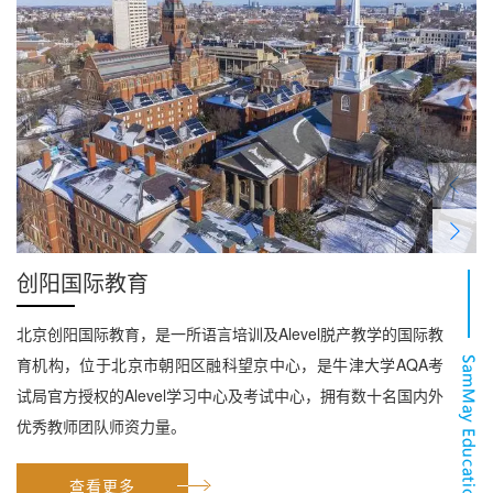
创阳国际教育
北京创阳国际教育，是一所语言培训及Alevel脱产教学的国际教
育机构，位于北京市朝阳区融科望京中心，是牛津大学AQA考
试局官方授权的Alevel学习中心及考试中心，拥有数十名国内外
优秀教师团队师资力量。
查看更多