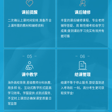
课前提醒
课后辅修
二次确认上课时间安排,准备齐全
丰富的课后辅修课程、专业老师
上课所需的教材和辅修资料
辅导答疑、周 期性模考验收学习
成果,做到课后学习充实有效并有
据可循
05
06
课中教学
结课管理
海外高校背景,星级教师分科执教,
结课不等于停止服务,督促直到进
用多样 化、互动式教学形式提高
入考场前 一刻。高分考生更可获
学习效率。学服提供 点到点服务,
取奖学金!
不定时上课回访确保课堂质量日
常监督