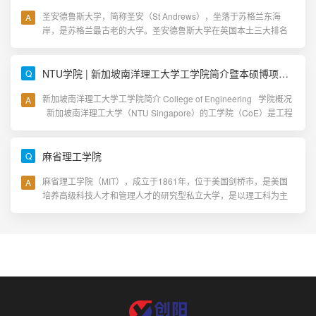
圣安德鲁斯大学，简称圣安（St Andrews），坐落于苏格兰东海
岸，是苏格兰最古老的大学。圣安德鲁斯大学在英国本土三大排名
中常年位居苏格兰第一，英国前三。在《2024卫报大学指南》……
NTU学院 | 新加坡南洋理工大学工学院简介暨本硕博项目一览
新加坡南洋理工大学工学院简介 College of Engineering 学院概况
新加坡南洋理工大学（NTU Singapore）的工学院（CoE）是工程
教育和研究领域的先锋，在世界范围内居……
麻省理工学院
麻省理工学院（MIT），成立于1861年，位于美国剑桥市，是美国
培养高级科技人才和管理人才的研究型私立大学，是以理工科为主
的综合性世界一流大学。有“世界理工大学之最”的美名。学……