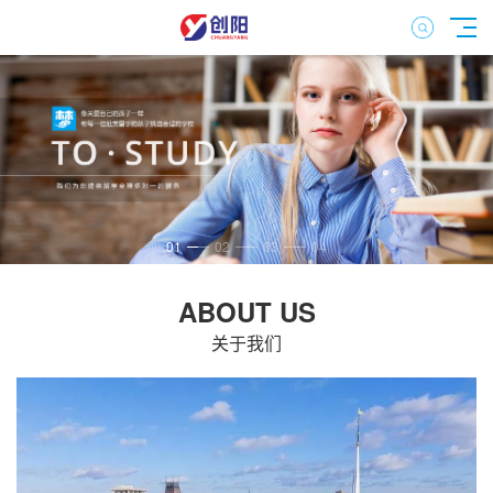
01
02
03
04
ABOUT US
关于我们