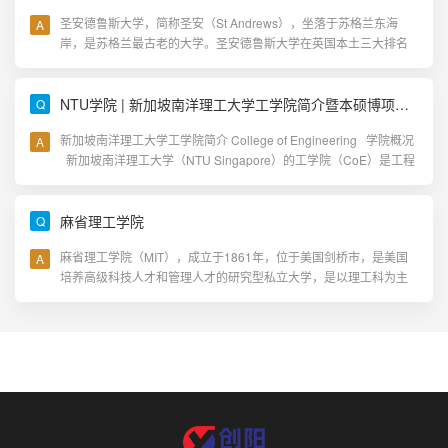
圣安德鲁斯大学，简称圣安（St Andrews），坐落于苏格兰东海
岸，是苏格兰最古老的大学。圣安德鲁斯大学在英国本土三大排名
中常年位居苏格兰第一，英国前三。在《2024卫报大学指南》……
NTU学院 | 新加坡南洋理工大学工学院简介暨本硕博项目一览
新加坡南洋理工大学工学院简介 College of Engineering 学院概况
新加坡南洋理工大学（NTU Singapore）的工学院（CoE）是工程
教育和研究领域的先锋，在世界范围内居……
麻省理工学院
麻省理工学院（MIT），成立于1861年，位于美国剑桥市，是美国
培养高级科技人才和管理人才的研究型私立大学，是以理工科为主
的综合性世界一流大学。有“世界理工大学之最”的美名。学……