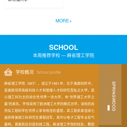
MORE+
SCHOOL
本周推荐学校 — 麻省理工学院
学校概况
School profile
麻省理工学院（MIT），成立于1861年，位于美国剑桥市，
是美国培养高级科技人才和管理人才的研究型私立大学，是
以理工科为主的综合性世界一流大学。有“世界理工大学之
最”的美名。学校采用了欧洲理工大学的模式办学，该校的自
然及工程科学在世界上享有极佳的盛誉，其工程系曾连续七
届获得美国工科研究生课程冠军，其中以电子工程专业名气
最响，紧跟其后的是机械工程。麻省理工学院的校友、教授