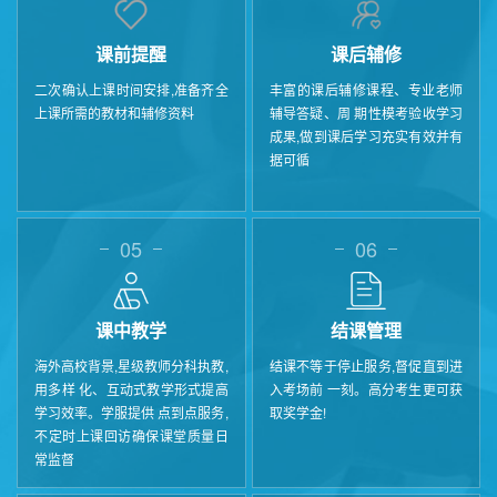
课前提醒
课后辅修
二次确认上课时间安排,准备齐全
丰富的课后辅修课程、专业老师
上课所需的教材和辅修资料
辅导答疑、周 期性模考验收学习
成果,做到课后学习充实有效并有
据可循
05
06
课中教学
结课管理
海外高校背景,星级教师分科执教,
结课不等于停止服务,督促直到进
用多样 化、互动式教学形式提高
入考场前 一刻。高分考生更可获
学习效率。学服提供 点到点服务,
取奖学金!
不定时上课回访确保课堂质量日
常监督