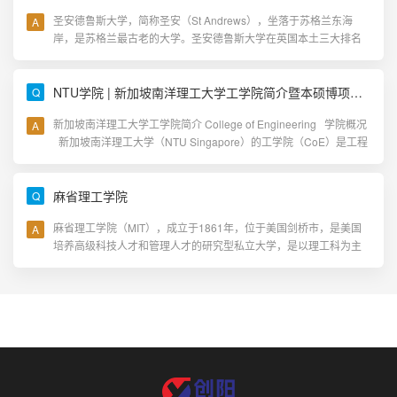
圣安德鲁斯大学，简称圣安（St Andrews），坐落于苏格兰东海
岸，是苏格兰最古老的大学。圣安德鲁斯大学在英国本土三大排名
中常年位居苏格兰第一，英国前三。在《2024卫报大学指南》……
NTU学院 | 新加坡南洋理工大学工学院简介暨本硕博项目一览
新加坡南洋理工大学工学院简介 College of Engineering 学院概况
新加坡南洋理工大学（NTU Singapore）的工学院（CoE）是工程
教育和研究领域的先锋，在世界范围内居……
麻省理工学院
麻省理工学院（MIT），成立于1861年，位于美国剑桥市，是美国
培养高级科技人才和管理人才的研究型私立大学，是以理工科为主
的综合性世界一流大学。有“世界理工大学之最”的美名。学……