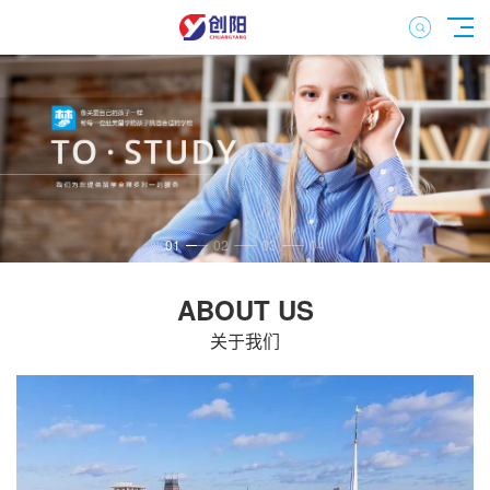
01
02
03
04
ABOUT US
关于我们