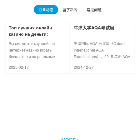
行业动态
留学新闻
常见问题
Топ лучших онлайн
Топ лучших онлайн
Топ лучших онлайн
牛津大学AQA考试局
“从考研失利到拿到留学
一次说清楚留位费
казино на деньги:
казино на деньги:
казино на деньги:
offer，我只花了5天。”
Рейтинг казино с
Рейтинг казино с
Рейтинг казино с
Вы сможете в крупнейших
Вы сможете в крупнейших
Вы сможете в крупнейших
牛津国际 AQA 考试局（Oxford
就在昨日，2025考研终于迎来落
在申请留学的过程中，留位费”这
выводом на карту
выводом на карту
выводом на карту
интернет-казино играть
интернет-казино играть
интернет-казино играть
International AQA
幕，政治、英语、数学等科目相继
个名词可能会让不少人困惑。今天
бесплатно и на реальные
бесплатно и на реальные
бесплатно и на реальные
Examinations）。2015 年由 AQA
而来的“地狱难度”，让网上一片哀
指南君就来详细讲解什么是留位
деньги во все классические
деньги во все классические
деньги во все классические
考试局和牛津大学出版社联合组
嚎。 “天老爷，裸考……
费、为何需……
2025-02-17
2025-02-17
2025-02-17
2024-12-27
2024-12-27
2024-12-26
азартные игры. Т……
азартные игры. Т……
азартные игры. Т……
建。牛津 A……
哥大学生挂科3门被退学！藤
校还要“挤破头”进吗？
“哥大挂科3门，被退学！”原来藤校
除了令人艳羡的名校光环之外，还
有如此残酷的一面…… 最近指南
君刷到……
2024-12-26
MORE+