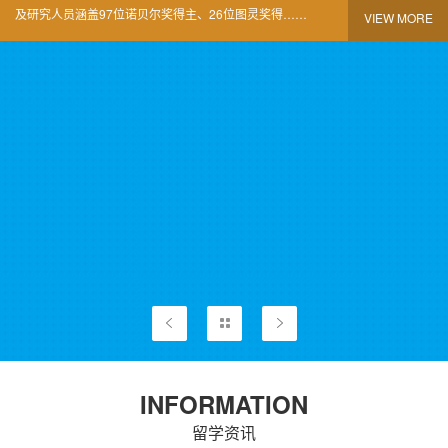
及研究人员涵盖97位诺贝尔奖得主、26位图灵奖得……
VIEW MORE
INFORMATION
留学资讯