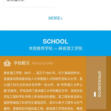
MORE+
SCHOOL
本周推荐学校 — 麻省理工学院
学校概况
School profile
麻省理工学院（MIT），成立于1861年，位于美国剑桥市，
是美国培养高级科技人才和管理人才的研究型私立大学，是
以理工科为主的综合性世界一流大学。有“世界理工大学之
最”的美名。学校采用了欧洲理工大学的模式办学，该校的自
然及工程科学在世界上享有极佳的盛誉，其工程系曾连续七
届获得美国工科研究生课程冠军，其中以电子工程专业名气
最响，紧跟其后的是机械工程。麻省理工学院的校友、教授