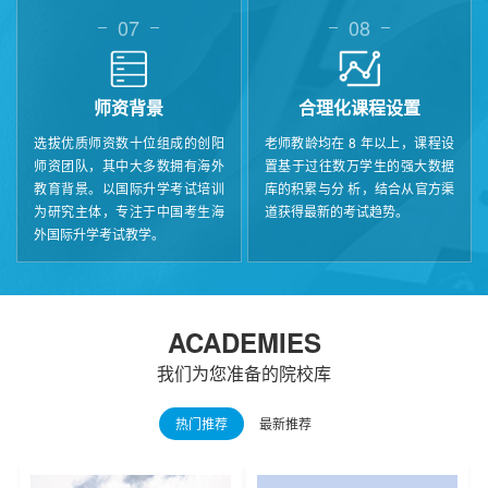
07
08
师资背景
合理化课程设置
选拔优质师资数十位组成的创阳
老师教龄均在 8 年以上，课程设
师资团队，其中大多数拥有海外
置基于过往数万学生的强大数据
教育背景。以国际升学考试培训
库的积累与分 析，结合从官方渠
为研究主体，专注于中国考生海
道获得最新的考试趋势。
外国际升学考试教学。
ACADEMIES
我们为您准备的院校库
热门推荐
最新推荐