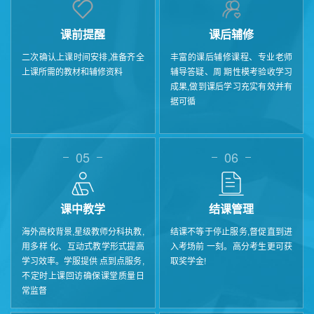
课前提醒
课后辅修
二次确认上课时间安排,准备齐全
丰富的课后辅修课程、专业老师
上课所需的教材和辅修资料
辅导答疑、周 期性模考验收学习
成果,做到课后学习充实有效并有
据可循
05
06
课中教学
结课管理
海外高校背景,星级教师分科执教,
结课不等于停止服务,督促直到进
用多样 化、互动式教学形式提高
入考场前 一刻。高分考生更可获
学习效率。学服提供 点到点服务,
取奖学金!
不定时上课回访确保课堂质量日
常监督