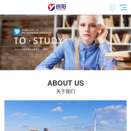
01
02
03
04
ABOUT US
关于我们