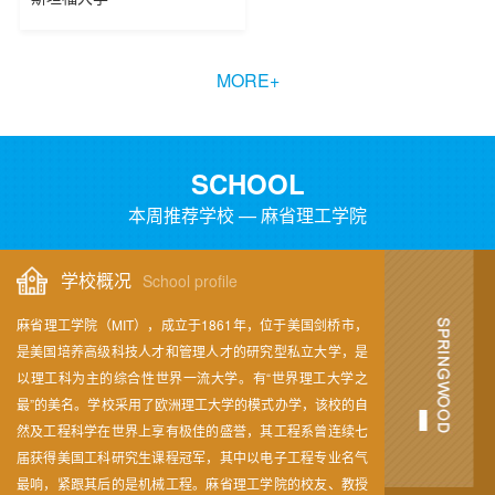
MORE+
SCHOOL
本周推荐学校 — 麻省理工学院
学校概况
School profile
麻省理工学院（MIT），成立于1861年，位于美国剑桥市，
是美国培养高级科技人才和管理人才的研究型私立大学，是
以理工科为主的综合性世界一流大学。有“世界理工大学之
最”的美名。学校采用了欧洲理工大学的模式办学，该校的自
然及工程科学在世界上享有极佳的盛誉，其工程系曾连续七
届获得美国工科研究生课程冠军，其中以电子工程专业名气
最响，紧跟其后的是机械工程。麻省理工学院的校友、教授