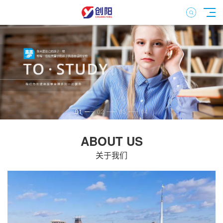
01
02
03
04
ABOUT US
关于我们