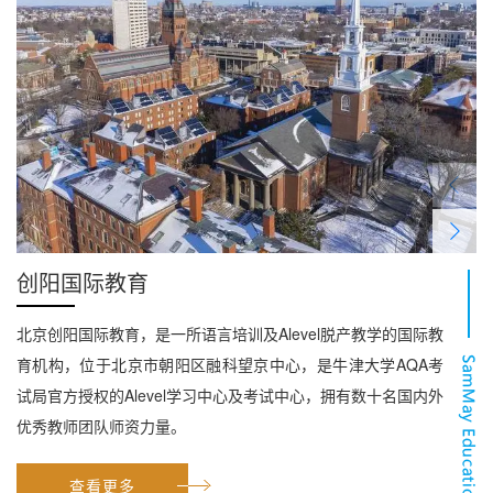
创阳国际教育
北京创阳国际教育，是一所语言培训及Alevel脱产教学的国际教
育机构，位于北京市朝阳区融科望京中心，是牛津大学AQA考
试局官方授权的Alevel学习中心及考试中心，拥有数十名国内外
优秀教师团队师资力量。
查看更多