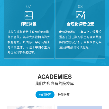
07
08
师资背景
合理化课程设置
选拔优质师资数十位组成的创阳
老师教龄均在 8 年以上，课程设
师资团队，其中大多数拥有海外
置基于过往数万学生的强大数据
教育背景。以国际升学考试培训
库的积累与分 析，结合从官方渠
为研究主体，专注于中国考生海
道获得最新的考试趋势。
外国际升学考试教学。
ACADEMIES
我们为您准备的院校库
热门推荐
最新推荐