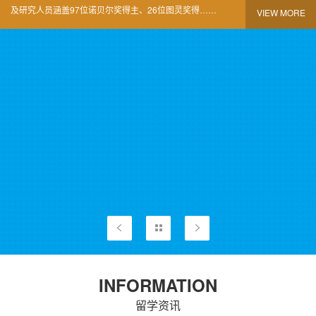
及研究人员涵盖97位诺贝尔奖得主、26位图灵奖得……
VIEW MORE
INFORMATION
留学资讯