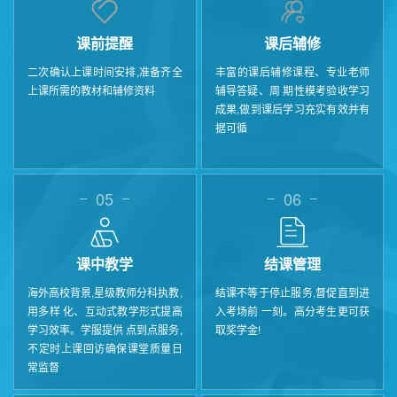
课前提醒
课后辅修
二次确认上课时间安排,准备齐全
丰富的课后辅修课程、专业老师
上课所需的教材和辅修资料
辅导答疑、周 期性模考验收学习
成果,做到课后学习充实有效并有
据可循
05
06
课中教学
结课管理
海外高校背景,星级教师分科执教,
结课不等于停止服务,督促直到进
用多样 化、互动式教学形式提高
入考场前 一刻。高分考生更可获
学习效率。学服提供 点到点服务,
取奖学金!
不定时上课回访确保课堂质量日
常监督