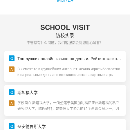
SCHOOL VISIT
访校实录
不管您有什么问题，我们客服都会对您耐心解答！
Топ лучших онлайн казино на деньги: Рейтинг казино с выводом на карту
Вы сможете в крупнейших интернет-казино играть бесплатно
и на реальные деньги во все классические азартные игры.
Также вам предложат сотни (на некоторых сайтах –
тысячи……
斯坦福大学
学校简介 斯坦福大学，一所坐落于美国加利福尼亚州斯坦福的私立
研究型大学，临近硅谷，是美洲大学协会的12个创始会员之一，因
其学术声誉和创业氛围而获评为世界上最知名的高等……
圣安德鲁斯大学