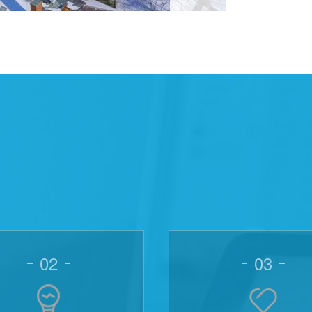
02
03