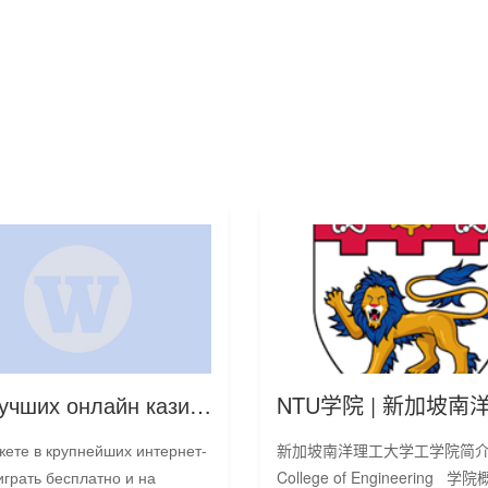
福大学
Топ лучших онлайн казино на деньги: Рейтинг казино с выводом на карту
圣安德鲁斯大学
ете в крупнейших интернет-
介 斯坦福大学，一所坐落于美国
新加坡南洋理工大学工学院简
圣安德鲁斯大学，简称圣安（S
играть бесплатно и на
尼亚州斯坦福的私立研究型大
College of Engineering 
Andrews），坐落于苏格兰东