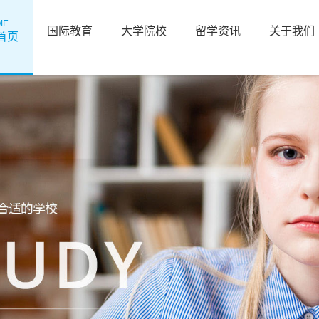
ME
国际教育
大学院校
留学资讯
关于我们
首页