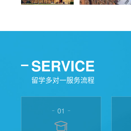
SERVICE
留学多对一服务流程
01