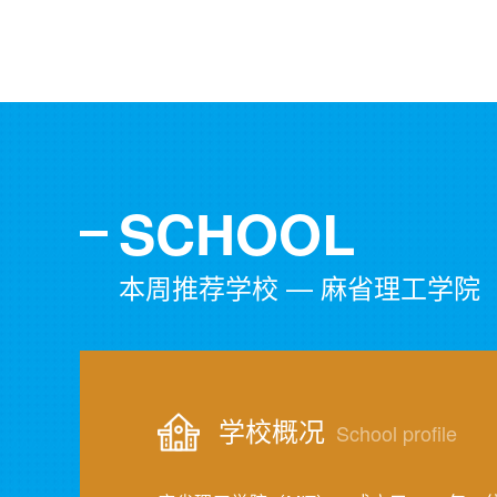
SCHOOL
本周推荐学校 — 麻省理工学院
学校概况
School profile