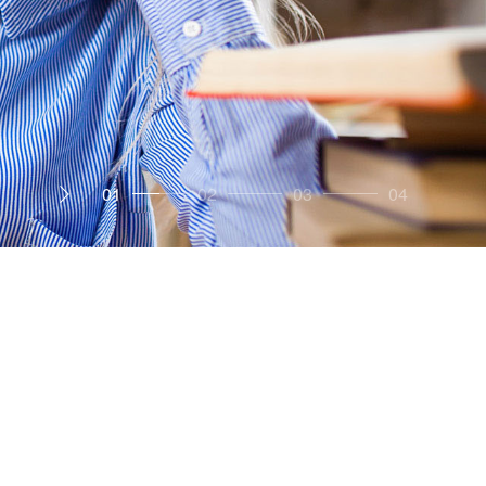
01
02
03
04
|