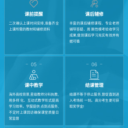
课前提醒
课后辅修
二次确认上课时间安排,准备齐全
丰富的课后辅修课程、专业老师
上课所需的教材和辅修资料
辅导答疑、周 期性模考验收学习
成果,做到课后学习充实有效并有
据可循
05
06
课中教学
结课管理
海外高校背景,星级教师分科执教,
结课不等于停止服务,督促直到进
用多样 化、互动式教学形式提高
入考场前 一刻。高分考生更可获
学习效率。学服提供 点到点服务,
取奖学金!
不定时上课回访确保课堂质量日
常监督