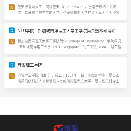
圣安德鲁斯大学，简称圣安（St Andrews），坐落于苏格兰东海
岸，是苏格兰最古老的大学。圣安德鲁斯大学在英国本土三大排名
中常年位居苏格兰第一，英国前三。在《2024卫报大学指南》……
NTU学院 | 新加坡南洋理工大学工学院简介暨本硕博项目一览
新加坡南洋理工大学工学院简介 College of Engineering 学院概况
新加坡南洋理工大学（NTU Singapore）的工学院（CoE）是工程
教育和研究领域的先锋，在世界范围内居……
麻省理工学院
麻省理工学院（MIT），成立于1861年，位于美国剑桥市，是美国
培养高级科技人才和管理人才的研究型私立大学，是以理工科为主
的综合性世界一流大学。有“世界理工大学之最”的美名。学……