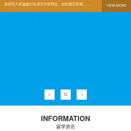
及研究人员涵盖97位诺贝尔奖得主、26位图灵奖得……
VIEW MORE
INFORMATION
留学资讯