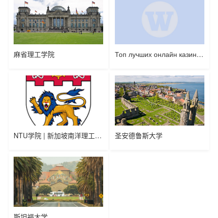
麻省理工学院
Топ лучших онлайн казино на деньги: Рейтинг казино с выводом на карту
斯坦福大学
Топ лучших онлайн казино на деньги: Рейтинг казино с выводом на карту
圣安德鲁斯大学
NTU学院 | 新加坡南洋理工大学工学院简介暨本硕博项目一览
圣安德鲁斯大学
NTU学院 | 新加坡南洋理工大学工学院简介暨本硕博项目一览
斯坦福大学
麻省理工学院