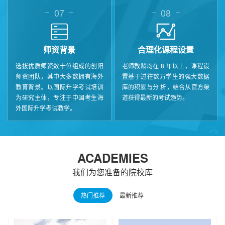
07
08
师资背景
合理化课程设置
选拔优质师资数十位组成的创阳
老师教龄均在 8 年以上，课程设
师资团队，其中大多数拥有海外
置基于过往数万学生的强大数据
教育背景。以国际升学考试培训
库的积累与分 析，结合从官方渠
为研究主体，专注于中国考生海
道获得最新的考试趋势。
外国际升学考试教学。
ACADEMIES
我们为您准备的院校库
热门推荐
最新推荐