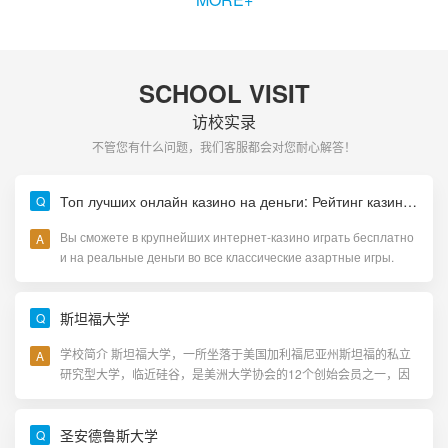
SCHOOL VISIT
访校实录
不管您有什么问题，我们客服都会对您耐心解答！
Топ лучших онлайн казино на деньги: Рейтинг казино с выводом на карту
Вы сможете в крупнейших интернет-казино играть бесплатно
и на реальные деньги во все классические азартные игры.
Также вам предложат сотни (на некоторых сайтах –
тысячи……
斯坦福大学
学校简介 斯坦福大学，一所坐落于美国加利福尼亚州斯坦福的私立
研究型大学，临近硅谷，是美洲大学协会的12个创始会员之一，因
其学术声誉和创业氛围而获评为世界上最知名的高等……
圣安德鲁斯大学