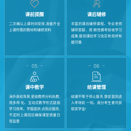
课前提醒
课后辅修
二次确认上课时间安排,准备齐全
丰富的课后辅修课程、专业老师
上课所需的教材和辅修资料
辅导答疑、周 期性模考验收学习
成果,做到课后学习充实有效并有
据可循
05
06
课中教学
结课管理
海外高校背景,星级教师分科执教,
结课不等于停止服务,督促直到进
用多样 化、互动式教学形式提高
入考场前 一刻。高分考生更可获
学习效率。学服提供 点到点服务,
取奖学金!
不定时上课回访确保课堂质量日
常监督