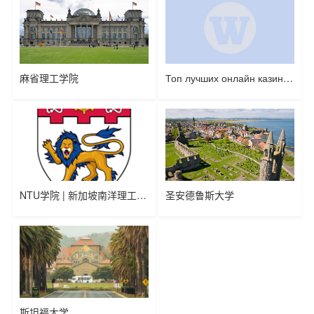
麻省理工学院
Топ лучших онлайн казино на деньги: Рейтинг казино с выводом на карту
斯坦福大学
Топ лучших онлайн казино на деньги: Рейтинг казино с выводом на карту
圣安德鲁斯大学
NTU学院 | 新加坡南洋理工大学工学院简介暨本硕博项目一览
圣安德鲁斯大学
NTU学院 | 新加坡南洋理工大学工学院简介暨本硕博项目一览
斯坦福大学
麻省理工学院