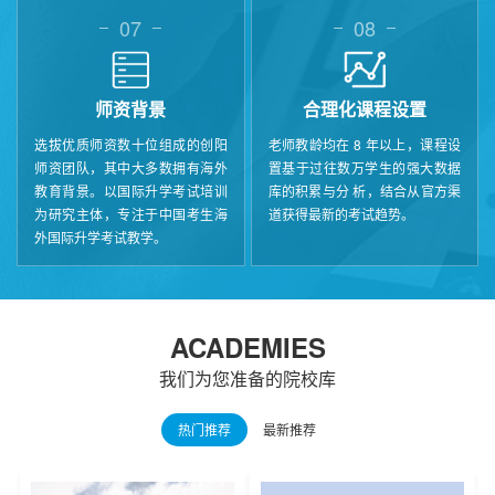
07
08
师资背景
合理化课程设置
选拔优质师资数十位组成的创阳
老师教龄均在 8 年以上，课程设
师资团队，其中大多数拥有海外
置基于过往数万学生的强大数据
教育背景。以国际升学考试培训
库的积累与分 析，结合从官方渠
为研究主体，专注于中国考生海
道获得最新的考试趋势。
外国际升学考试教学。
ACADEMIES
我们为您准备的院校库
热门推荐
最新推荐