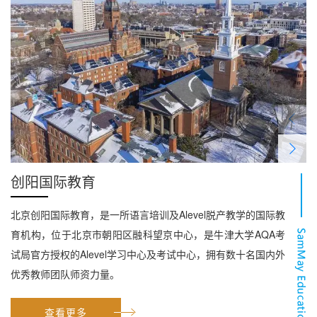
创阳国际教育
北京创阳国际教育，是一所语言培训及Alevel脱产教学的国际教
育机构，位于北京市朝阳区融科望京中心，是牛津大学AQA考
试局官方授权的Alevel学习中心及考试中心，拥有数十名国内外
优秀教师团队师资力量。
查看更多