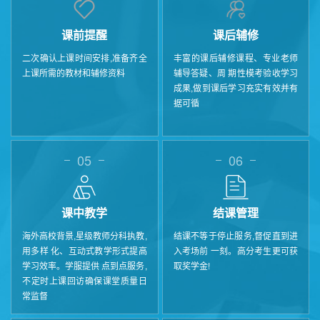
课前提醒
课后辅修
二次确认上课时间安排,准备齐全
丰富的课后辅修课程、专业老师
上课所需的教材和辅修资料
辅导答疑、周 期性模考验收学习
成果,做到课后学习充实有效并有
据可循
05
06
课中教学
结课管理
海外高校背景,星级教师分科执教,
结课不等于停止服务,督促直到进
用多样 化、互动式教学形式提高
入考场前 一刻。高分考生更可获
学习效率。学服提供 点到点服务,
取奖学金!
不定时上课回访确保课堂质量日
常监督