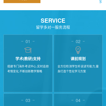
SERVICE
留学多对一服务流程
01
02
学术(教研)支持
课前规划
搭建专门海外考试中心,实时追踪
全方位检测学生听说读写能力,量
考情变化,不断创新教学策略
身打造个性化学习方案
03
04