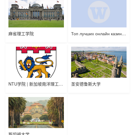
麻省理工学院
Топ лучших онлайн казино на деньги: Рейтинг казино с выводом на карту
斯坦福大学
Топ лучших онлайн казино на деньги: Рейтинг казино с выводом на карту
圣安德鲁斯大学
NTU学院 | 新加坡南洋理工大学工学院简介暨本硕博项目一览
圣安德鲁斯大学
NTU学院 | 新加坡南洋理工大学工学院简介暨本硕博项目一览
斯坦福大学
麻省理工学院