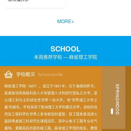
MORE+
SCHOOL
本周推荐学校 — 麻省理工学院
学校概况
School profile
麻省理工学院（MIT），成立于1861年，位于美国剑桥市，
是美国培养高级科技人才和管理人才的研究型私立大学，是
以理工科为主的综合性世界一流大学。有“世界理工大学之
最”的美名。学校采用了欧洲理工大学的模式办学，该校的自
然及工程科学在世界上享有极佳的盛誉，其工程系曾连续七
届获得美国工科研究生课程冠军，其中以电子工程专业名气
最响，紧跟其后的是机械工程。麻省理工学院的校友、教授