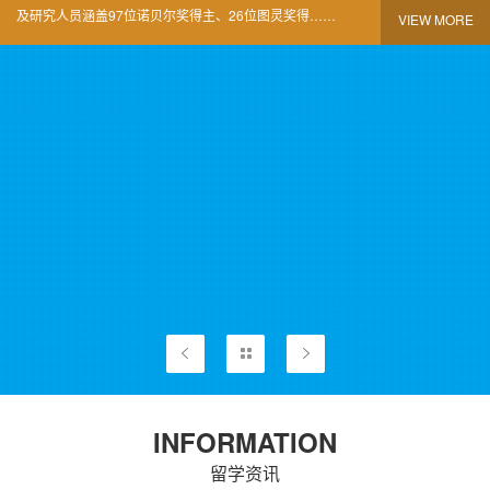
及研究人员涵盖97位诺贝尔奖得主、26位图灵奖得……
VIEW MORE
INFORMATION
留学资讯