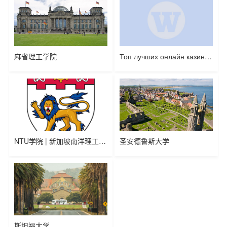
麻省理工学院
Топ лучших онлайн казино на деньги: Рейтинг казино с выводом на карту
斯坦福大学
Топ лучших онлайн казино на деньги: Рейтинг казино с выводом на карту
圣安德鲁斯大学
NTU学院 | 新加坡南洋理工大学工学院简介暨本硕博项目一览
圣安德鲁斯大学
NTU学院 | 新加坡南洋理工大学工学院简介暨本硕博项目一览
斯坦福大学
麻省理工学院