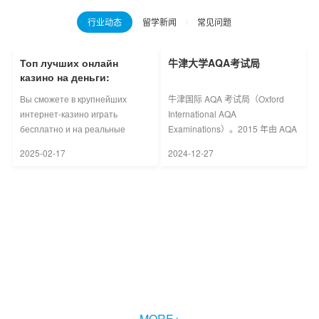
行业动态
留学新闻
常见问题
Топ лучших онлайн
Топ лучших онлайн
Топ лучших онлайн
牛津大学AQA考试局
“从考研失利到拿到留学
一次说清楚留位费
казино на деньги:
казино на деньги:
казино на деньги:
offer，我只花了5天。”
Рейтинг казино с
Рейтинг казино с
Рейтинг казино с
Вы сможете в крупнейших
Вы сможете в крупнейших
Вы сможете в крупнейших
牛津国际 AQA 考试局（Oxford
就在昨日，2025考研终于迎来落
在申请留学的过程中，留位费”这
выводом на карту
выводом на карту
выводом на карту
интернет-казино играть
интернет-казино играть
интернет-казино играть
International AQA
幕，政治、英语、数学等科目相继
个名词可能会让不少人困惑。今天
бесплатно и на реальные
бесплатно и на реальные
бесплатно и на реальные
Examinations）。2015 年由 AQA
而来的“地狱难度”，让网上一片哀
指南君就来详细讲解什么是留位
деньги во все классические
деньги во все классические
деньги во все классические
考试局和牛津大学出版社联合组
嚎。 “天老爷，裸考……
费、为何需……
2025-02-17
2025-02-17
2025-02-17
2024-12-27
2024-12-27
2024-12-26
азартные игры. Т……
азартные игры. Т……
азартные игры. Т……
建。牛津 A……
哥大学生挂科3门被退学！藤
校还要“挤破头”进吗？
“哥大挂科3门，被退学！”原来藤校
除了令人艳羡的名校光环之外，还
有如此残酷的一面…… 最近指南
君刷到……
2024-12-26
MORE+