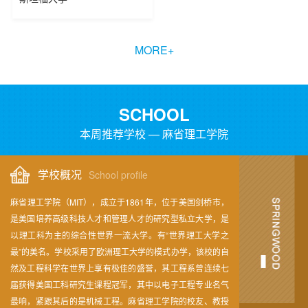
MORE+
SCHOOL
本周推荐学校 — 麻省理工学院
学校概况
School profile
麻省理工学院（MIT），成立于1861年，位于美国剑桥市，
是美国培养高级科技人才和管理人才的研究型私立大学，是
以理工科为主的综合性世界一流大学。有“世界理工大学之
最”的美名。学校采用了欧洲理工大学的模式办学，该校的自
然及工程科学在世界上享有极佳的盛誉，其工程系曾连续七
届获得美国工科研究生课程冠军，其中以电子工程专业名气
最响，紧跟其后的是机械工程。麻省理工学院的校友、教授