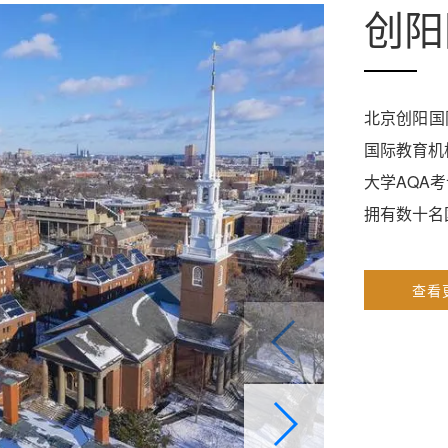
创阳
北京创阳国
国际教育机
大学AQA考
拥有数十名
查看