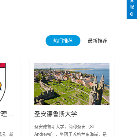
客
服
热门推荐
最新推荐
NTU学院 | 新加坡南洋理工大学工学院简介暨本硕博项目一览
圣安德鲁斯大学
NTU学院 | 新加坡南洋理工大学工学院简介暨本硕博项目一览
介
t
圣安德鲁斯大学，简称圣安（St
新加坡南洋理工大学工学院简介
学院概况 新
海岸，是
Andrews），坐落于苏格兰东海岸，是
College of Engineering 学院概况 新