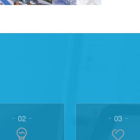
02
03