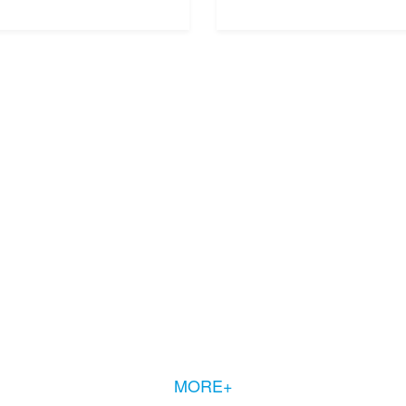
ые деньги во все классич……
近硅谷，是美洲……
加坡南洋理工大……
苏格兰最古老的大学。圣安德
MORE+