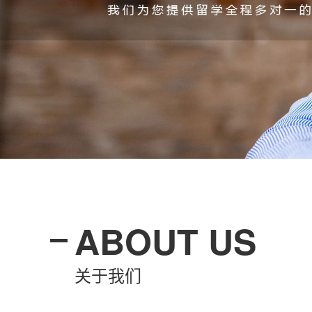
ABOUT US
关于我们