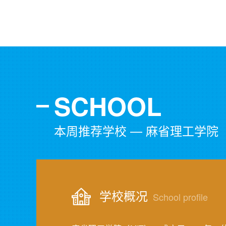
SCHOOL
本周推荐学校 — 麻省理工学院
学校概况
School profile