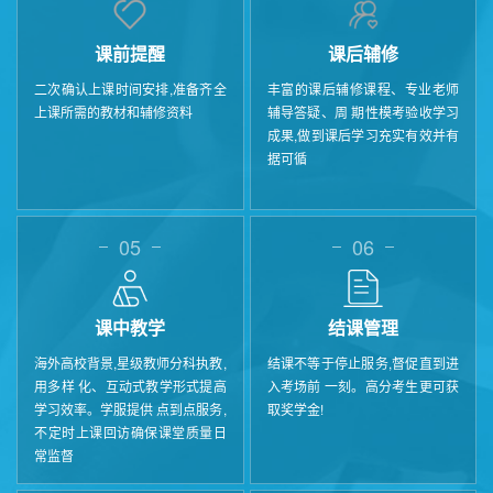
课前提醒
课后辅修
二次确认上课时间安排,准备齐全
丰富的课后辅修课程、专业老师
上课所需的教材和辅修资料
辅导答疑、周 期性模考验收学习
成果,做到课后学习充实有效并有
据可循
05
06
课中教学
结课管理
海外高校背景,星级教师分科执教,
结课不等于停止服务,督促直到进
用多样 化、互动式教学形式提高
入考场前 一刻。高分考生更可获
学习效率。学服提供 点到点服务,
取奖学金!
不定时上课回访确保课堂质量日
常监督