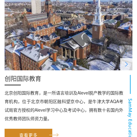
创阳国际教育
北京创阳国际教育，是一所语言培训及Alevel脱产教学的国际教
育机构，位于北京市朝阳区融科望京中心，是牛津大学AQA考
试局官方授权的Alevel学习中心及考试中心，拥有数十名国内外
优秀教师团队师资力量。
查看更多