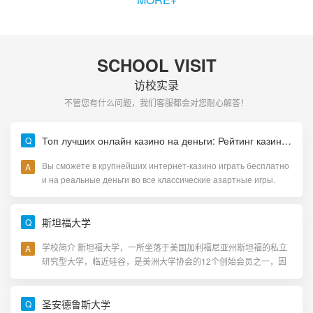
SCHOOL VISIT
访校实录
不管您有什么问题，我们客服都会对您耐心解答！
Топ лучших онлайн казино на деньги: Рейтинг казино с выводом на карту
Вы сможете в крупнейших интернет-казино играть бесплатно
и на реальные деньги во все классические азартные игры.
Также вам предложат сотни (на некоторых сайтах –
тысячи……
斯坦福大学
学校简介 斯坦福大学，一所坐落于美国加利福尼亚州斯坦福的私立
研究型大学，临近硅谷，是美洲大学协会的12个创始会员之一，因
其学术声誉和创业氛围而获评为世界上最知名的高等……
圣安德鲁斯大学