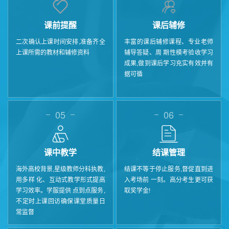
课前提醒
课后辅修
二次确认上课时间安排,准备齐全
丰富的课后辅修课程、专业老师
上课所需的教材和辅修资料
辅导答疑、周 期性模考验收学习
成果,做到课后学习充实有效并有
据可循
05
06
课中教学
结课管理
海外高校背景,星级教师分科执教,
结课不等于停止服务,督促直到进
用多样 化、互动式教学形式提高
入考场前 一刻。高分考生更可获
学习效率。学服提供 点到点服务,
取奖学金!
不定时上课回访确保课堂质量日
常监督