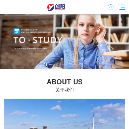
01
02
03
04
ABOUT US
关于我们