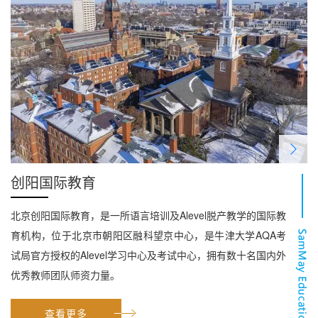
创阳国际教育
北京创阳国际教育，是一所语言培训及Alevel脱产教学的国际教
育机构，位于北京市朝阳区融科望京中心，是牛津大学AQA考
试局官方授权的Alevel学习中心及考试中心，拥有数十名国内外
优秀教师团队师资力量。
查看更多