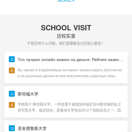
SCHOOL VISIT
访校实录
不管您有什么问题，我们客服都会对您耐心解答！
Топ лучших онлайн казино на деньги: Рейтинг казино с выводом на карту
Вы сможете в крупнейших интернет-казино играть бесплатно
и на реальные деньги во все классические азартные игры.
Также вам предложат сотни (на некоторых сайтах –
тысячи……
斯坦福大学
学校简介 斯坦福大学，一所坐落于美国加利福尼亚州斯坦福的私立
研究型大学，临近硅谷，是美洲大学协会的12个创始会员之一，因
其学术声誉和创业氛围而获评为世界上最知名的高等……
圣安德鲁斯大学