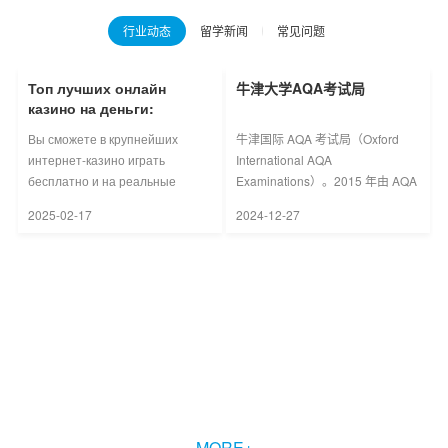
行业动态
留学新闻
常见问题
Топ лучших онлайн
Топ лучших онлайн
Топ лучших онлайн
牛津大学AQA考试局
“从考研失利到拿到留学
一次说清楚留位费
казино на деньги:
казино на деньги:
казино на деньги:
offer，我只花了5天。”
Рейтинг казино с
Рейтинг казино с
Рейтинг казино с
Вы сможете в крупнейших
Вы сможете в крупнейших
Вы сможете в крупнейших
牛津国际 AQA 考试局（Oxford
就在昨日，2025考研终于迎来落
在申请留学的过程中，留位费”这
выводом на карту
выводом на карту
выводом на карту
интернет-казино играть
интернет-казино играть
интернет-казино играть
International AQA
幕，政治、英语、数学等科目相继
个名词可能会让不少人困惑。今天
бесплатно и на реальные
бесплатно и на реальные
бесплатно и на реальные
Examinations）。2015 年由 AQA
而来的“地狱难度”，让网上一片哀
指南君就来详细讲解什么是留位
деньги во все классические
деньги во все классические
деньги во все классические
考试局和牛津大学出版社联合组
嚎。 “天老爷，裸考……
费、为何需……
2025-02-17
2025-02-17
2025-02-17
2024-12-27
2024-12-27
2024-12-26
азартные игры. Т……
азартные игры. Т……
азартные игры. Т……
建。牛津 A……
哥大学生挂科3门被退学！藤
校还要“挤破头”进吗？
“哥大挂科3门，被退学！”原来藤校
除了令人艳羡的名校光环之外，还
有如此残酷的一面…… 最近指南
君刷到……
2024-12-26
MORE+