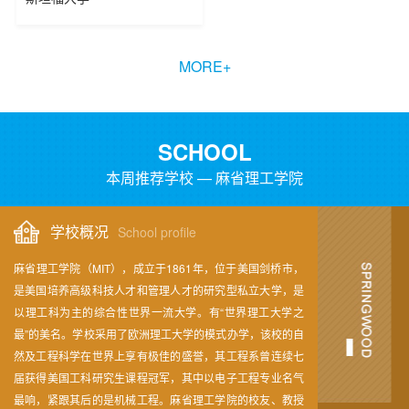
MORE+
SCHOOL
本周推荐学校 — 麻省理工学院
学校概况
School profile
麻省理工学院（MIT），成立于1861年，位于美国剑桥市，
是美国培养高级科技人才和管理人才的研究型私立大学，是
以理工科为主的综合性世界一流大学。有“世界理工大学之
最”的美名。学校采用了欧洲理工大学的模式办学，该校的自
然及工程科学在世界上享有极佳的盛誉，其工程系曾连续七
届获得美国工科研究生课程冠军，其中以电子工程专业名气
最响，紧跟其后的是机械工程。麻省理工学院的校友、教授