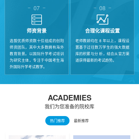
07
08
师资背景
合理化课程设置
选拔优质师资数十位组成的创阳
老师教龄均在 8 年以上，课程设
师资团队，其中大多数拥有海外
置基于过往数万学生的强大数据
教育背景。以国际升学考试培训
库的积累与分 析，结合从官方渠
为研究主体，专注于中国考生海
道获得最新的考试趋势。
外国际升学考试教学。
ACADEMIES
我们为您准备的院校库
热门推荐
最新推荐