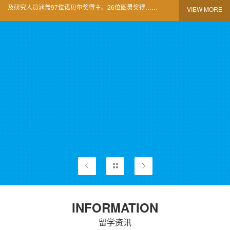
及研究人员涵盖97位诺贝尔奖得主、26位图灵奖得……
VIEW MORE
INFORMATION
留学资讯