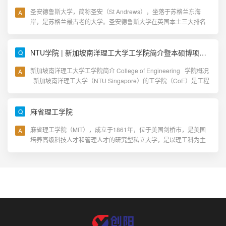
圣安德鲁斯大学，简称圣安（St Andrews），坐落于苏格兰东海
岸，是苏格兰最古老的大学。圣安德鲁斯大学在英国本土三大排名
中常年位居苏格兰第一，英国前三。在《2024卫报大学指南》……
NTU学院 | 新加坡南洋理工大学工学院简介暨本硕博项目一览
新加坡南洋理工大学工学院简介 College of Engineering 学院概况
新加坡南洋理工大学（NTU Singapore）的工学院（CoE）是工程
教育和研究领域的先锋，在世界范围内居……
麻省理工学院
麻省理工学院（MIT），成立于1861年，位于美国剑桥市，是美国
培养高级科技人才和管理人才的研究型私立大学，是以理工科为主
的综合性世界一流大学。有“世界理工大学之最”的美名。学……