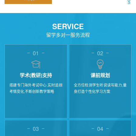
SERVICE
留学多对一服务流程
01
02
学术(教研)支持
课前规划
搭建专门海外考试中心,实时追踪
全方位检测学生听说读写能力,量
考情变化,不断创新教学策略
身打造个性化学习方案
03
04