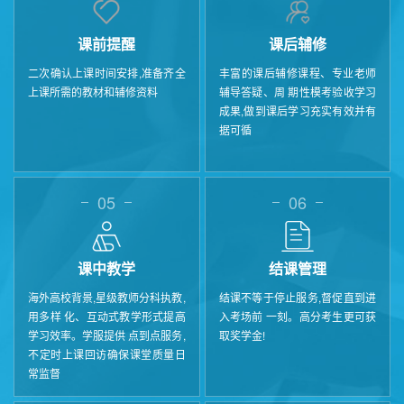
课前提醒
课后辅修
二次确认上课时间安排,准备齐全
丰富的课后辅修课程、专业老师
上课所需的教材和辅修资料
辅导答疑、周 期性模考验收学习
成果,做到课后学习充实有效并有
据可循
05
06
课中教学
结课管理
海外高校背景,星级教师分科执教,
结课不等于停止服务,督促直到进
用多样 化、互动式教学形式提高
入考场前 一刻。高分考生更可获
学习效率。学服提供 点到点服务,
取奖学金!
不定时上课回访确保课堂质量日
常监督