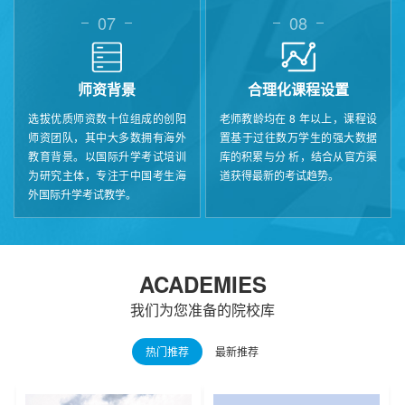
07
08
师资背景
合理化课程设置
选拔优质师资数十位组成的创阳
老师教龄均在 8 年以上，课程设
师资团队，其中大多数拥有海外
置基于过往数万学生的强大数据
教育背景。以国际升学考试培训
库的积累与分 析，结合从官方渠
为研究主体，专注于中国考生海
道获得最新的考试趋势。
外国际升学考试教学。
ACADEMIES
我们为您准备的院校库
热门推荐
最新推荐