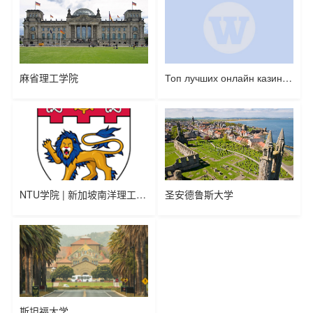
麻省理工学院
Топ лучших онлайн казино на деньги: Рейтинг казино с выводом на карту
斯坦福大学
Топ лучших онлайн казино на деньги: Рейтинг казино с выводом на карту
圣安德鲁斯大学
NTU学院 | 新加坡南洋理工大学工学院简介暨本硕博项目一览
圣安德鲁斯大学
NTU学院 | 新加坡南洋理工大学工学院简介暨本硕博项目一览
斯坦福大学
麻省理工学院