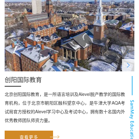
创阳国际教育
北京创阳国际教育，是一所语言培训及Alevel脱产教学的国际教
育机构，位于北京市朝阳区融科望京中心，是牛津大学AQA考
试局官方授权的Alevel学习中心及考试中心，拥有数十名国内外
优秀教师团队师资力量。
查看更多