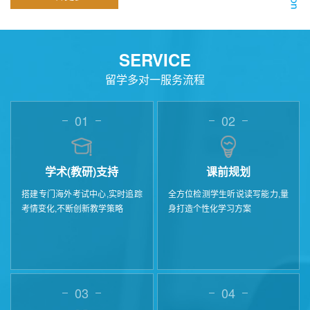
SERVICE
留学多对一服务流程
01
02
学术(教研)支持
课前规划
搭建专门海外考试中心,实时追踪
全方位检测学生听说读写能力,量
考情变化,不断创新教学策略
身打造个性化学习方案
03
04