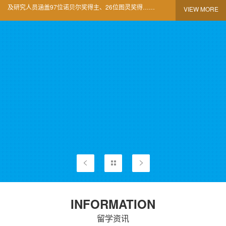
及研究人员涵盖97位诺贝尔奖得主、26位图灵奖得……
VIEW MORE
INFORMATION
留学资讯