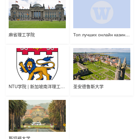
麻省理工学院
Топ лучших онлайн казино на деньги: Рейтинг казино с выводом на карту
斯坦福大学
Топ лучших онлайн казино на деньги: Рейтинг казино с выводом на карту
圣安德鲁斯大学
NTU学院 | 新加坡南洋理工大学工学院简介暨本硕博项目一览
圣安德鲁斯大学
NTU学院 | 新加坡南洋理工大学工学院简介暨本硕博项目一览
斯坦福大学
麻省理工学院