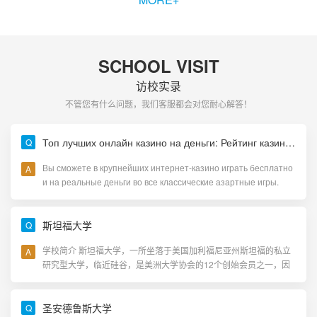
SCHOOL VISIT
访校实录
不管您有什么问题，我们客服都会对您耐心解答！
Топ лучших онлайн казино на деньги: Рейтинг казино с выводом на карту
Вы сможете в крупнейших интернет-казино играть бесплатно
и на реальные деньги во все классические азартные игры.
Также вам предложат сотни (на некоторых сайтах –
тысячи……
斯坦福大学
学校简介 斯坦福大学，一所坐落于美国加利福尼亚州斯坦福的私立
研究型大学，临近硅谷，是美洲大学协会的12个创始会员之一，因
其学术声誉和创业氛围而获评为世界上最知名的高等……
圣安德鲁斯大学