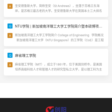
圣安德鲁斯大学，简称圣安（St Andrews），坐落于苏格兰东海
岸，是苏格兰最古老的大学。圣安德鲁斯大学在英国本土三大排名
中常年位居苏格兰第一，英国前三。在《2024卫报大学指南》……
NTU学院 | 新加坡南洋理工大学工学院简介暨本硕博项目一览
新加坡南洋理工大学工学院简介 College of Engineering 学院概况
新加坡南洋理工大学（NTU Singapore）的工学院（CoE）是工程
教育和研究领域的先锋，在世界范围内居……
麻省理工学院
麻省理工学院（MIT），成立于1861年，位于美国剑桥市，是美国
培养高级科技人才和管理人才的研究型私立大学，是以理工科为主
的综合性世界一流大学。有“世界理工大学之最”的美名。学……