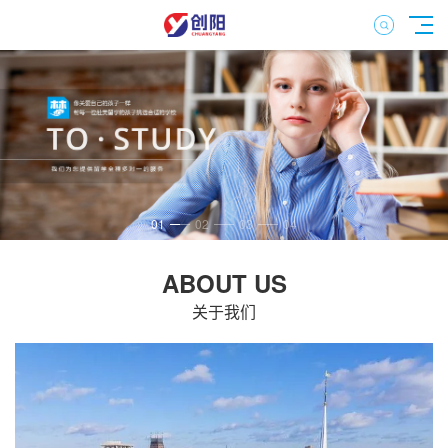
01
02
03
04
ABOUT US
关于我们