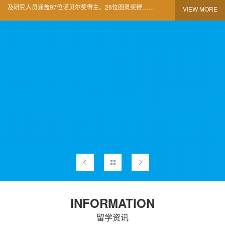
及研究人员涵盖97位诺贝尔奖得主、26位图灵奖得……
VIEW MORE
INFORMATION
留学资讯