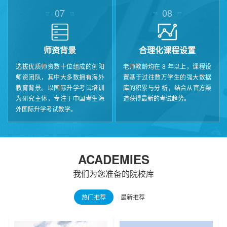
07
08
师资背景
合理化课程设置
选拔优质师资数十位组成的创阳
老师教龄均在 8 年以上，课程设
师资团队，其中大多数拥有海外
置基于过往数万学生的强大数据
教育背景。以国际升学考试培训
库的积累与分 析，结合从官方渠
为研究主体，专注于中国考生海
道获得最新的考试趋势。
外国际升学考试教学。
ACADEMIES
我们为您准备的院校库
热门推荐
最新推荐