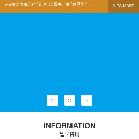
及研究人员涵盖97位诺贝尔奖得主、26位图灵奖得……
VIEW MORE
INFORMATION
留学资讯