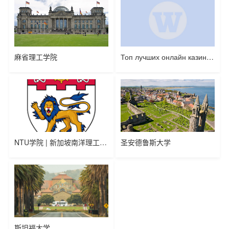
麻省理工学院
Топ лучших онлайн казино на деньги: Рейтинг казино с выводом на карту
斯坦福大学
Топ лучших онлайн казино на деньги: Рейтинг казино с выводом на карту
圣安德鲁斯大学
NTU学院 | 新加坡南洋理工大学工学院简介暨本硕博项目一览
圣安德鲁斯大学
NTU学院 | 新加坡南洋理工大学工学院简介暨本硕博项目一览
斯坦福大学
麻省理工学院