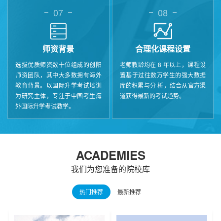
07
08
师资背景
合理化课程设置
选拔优质师资数十位组成的创阳
老师教龄均在 8 年以上，课程设
师资团队，其中大多数拥有海外
置基于过往数万学生的强大数据
教育背景。以国际升学考试培训
库的积累与分 析，结合从官方渠
为研究主体，专注于中国考生海
道获得最新的考试趋势。
外国际升学考试教学。
ACADEMIES
我们为您准备的院校库
热门推荐
最新推荐