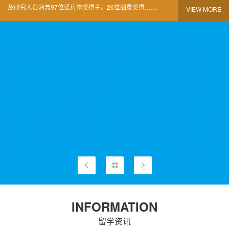
及研究人员涵盖97位诺贝尔奖得主、26位图灵奖得……
VIEW MORE
INFORMATION
留学资讯