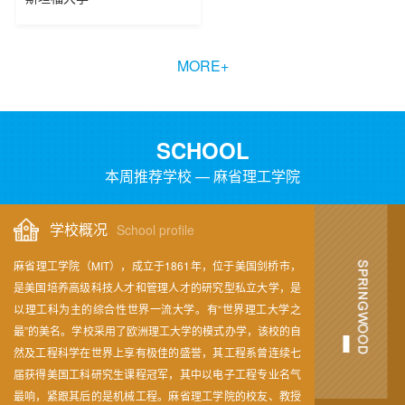
MORE+
SCHOOL
本周推荐学校 — 麻省理工学院
学校概况
School profile
麻省理工学院（MIT），成立于1861年，位于美国剑桥市，
是美国培养高级科技人才和管理人才的研究型私立大学，是
以理工科为主的综合性世界一流大学。有“世界理工大学之
最”的美名。学校采用了欧洲理工大学的模式办学，该校的自
然及工程科学在世界上享有极佳的盛誉，其工程系曾连续七
届获得美国工科研究生课程冠军，其中以电子工程专业名气
最响，紧跟其后的是机械工程。麻省理工学院的校友、教授