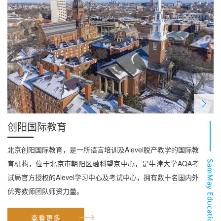
创阳国际教育
北京创阳国际教育，是一所语言培训及Alevel脱产教学的国际教
育机构，位于北京市朝阳区融科望京中心，是牛津大学AQA考
试局官方授权的Alevel学习中心及考试中心，拥有数十名国内外
优秀教师团队师资力量。
查看更多