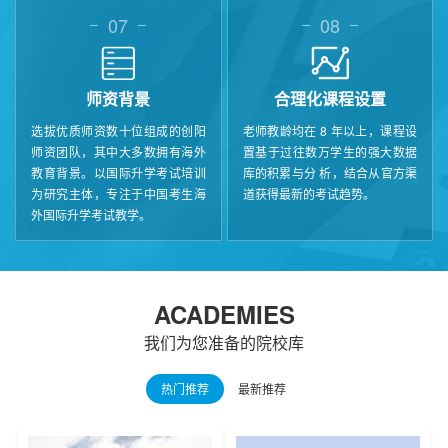
07
08
师资背景
合理化课程设置
选拔优质师资数十位组成的创阳
老师教龄均在 8 年以上，课程设
师资团队，其中大多数拥有海外
置基于过往数万学生的强大数据
教育背景。以国际升学考试培训
库的积累与分 析，结合从官方渠
为研究主体，专注于中国考生海
道获得最新的考试趋势。
外国际升学考试教学。
ACADEMIES
我们为您准备的院校库
热门推荐
最新推荐