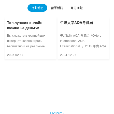
行业动态
留学新闻
常见问题
Топ лучших онлайн
Топ лучших онлайн
Топ лучших онлайн
牛津大学AQA考试局
“从考研失利到拿到留学
一次说清楚留位费
казино на деньги:
казино на деньги:
казино на деньги:
offer，我只花了5天。”
Рейтинг казино с
Рейтинг казино с
Рейтинг казино с
Вы сможете в крупнейших
Вы сможете в крупнейших
Вы сможете в крупнейших
牛津国际 AQA 考试局（Oxford
就在昨日，2025考研终于迎来落
在申请留学的过程中，留位费”这
выводом на карту
выводом на карту
выводом на карту
интернет-казино играть
интернет-казино играть
интернет-казино играть
International AQA
幕，政治、英语、数学等科目相继
个名词可能会让不少人困惑。今天
бесплатно и на реальные
бесплатно и на реальные
бесплатно и на реальные
Examinations）。2015 年由 AQA
而来的“地狱难度”，让网上一片哀
指南君就来详细讲解什么是留位
деньги во все классические
деньги во все классические
деньги во все классические
考试局和牛津大学出版社联合组
嚎。 “天老爷，裸考……
费、为何需……
2025-02-17
2025-02-17
2025-02-17
2024-12-27
2024-12-27
2024-12-26
азартные игры. Т……
азартные игры. Т……
азартные игры. Т……
建。牛津 A……
哥大学生挂科3门被退学！藤
校还要“挤破头”进吗？
“哥大挂科3门，被退学！”原来藤校
除了令人艳羡的名校光环之外，还
有如此残酷的一面…… 最近指南
君刷到……
2024-12-26
MORE+