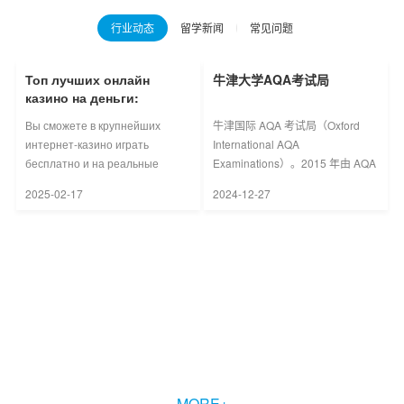
行业动态
留学新闻
常见问题
Топ лучших онлайн
Топ лучших онлайн
Топ лучших онлайн
牛津大学AQA考试局
“从考研失利到拿到留学
一次说清楚留位费
казино на деньги:
казино на деньги:
казино на деньги:
offer，我只花了5天。”
Рейтинг казино с
Рейтинг казино с
Рейтинг казино с
Вы сможете в крупнейших
Вы сможете в крупнейших
Вы сможете в крупнейших
牛津国际 AQA 考试局（Oxford
就在昨日，2025考研终于迎来落
在申请留学的过程中，留位费”这
выводом на карту
выводом на карту
выводом на карту
интернет-казино играть
интернет-казино играть
интернет-казино играть
International AQA
幕，政治、英语、数学等科目相继
个名词可能会让不少人困惑。今天
бесплатно и на реальные
бесплатно и на реальные
бесплатно и на реальные
Examinations）。2015 年由 AQA
而来的“地狱难度”，让网上一片哀
指南君就来详细讲解什么是留位
деньги во все классические
деньги во все классические
деньги во все классические
考试局和牛津大学出版社联合组
嚎。 “天老爷，裸考……
费、为何需……
2025-02-17
2025-02-17
2025-02-17
2024-12-27
2024-12-27
2024-12-26
азартные игры. Т……
азартные игры. Т……
азартные игры. Т……
建。牛津 A……
哥大学生挂科3门被退学！藤
校还要“挤破头”进吗？
“哥大挂科3门，被退学！”原来藤校
除了令人艳羡的名校光环之外，还
有如此残酷的一面…… 最近指南
君刷到……
2024-12-26
MORE+