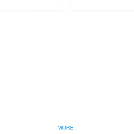
ые деньги во все классич……
近硅谷，是美洲……
加坡南洋理工大……
苏格兰最古老的大学。圣安德
MORE+