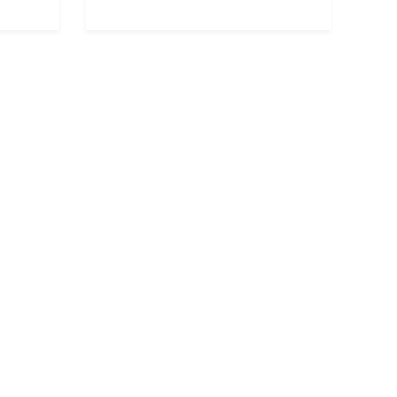
鲁斯……
苏格兰最古老的大学。圣安德鲁斯……
加坡南洋理工大……