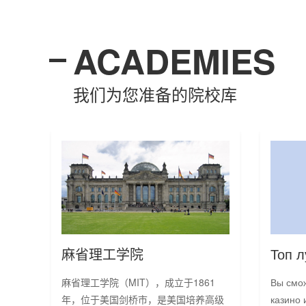
ACADEMIES
我们为您准备的院校库
麻省理工学院
Топ лучших онлайн казино на деньги: Рейтинг казино с выводом на карту
斯坦
麻省理工学院（MIT），成立于1861
Вы сможете в крупнейших интернет-
Вы смож
学校简
年，位于美国剑桥市，是美国培养高级
казино играть бесплатно и на
казино 
加利福