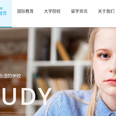
ME
国际教育
大学院校
留学资讯
关于我们
首页