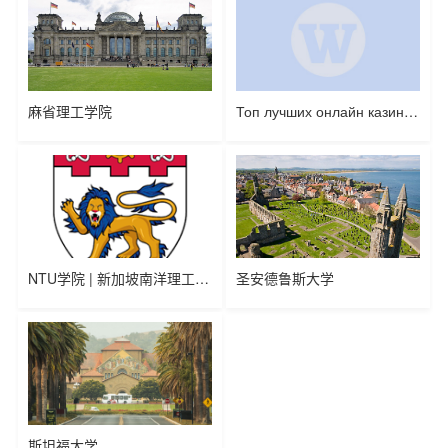
麻省理工学院
Топ лучших онлайн казино на деньги: Рейтинг казино с выводом на карту
斯坦福大学
Топ лучших онлайн казино на деньги: Рейтинг казино с выводом на карту
圣安德鲁斯大学
NTU学院 | 新加坡南洋理工大学工学院简介暨本硕博项目一览
圣安德鲁斯大学
NTU学院 | 新加坡南洋理工大学工学院简介暨本硕博项目一览
斯坦福大学
麻省理工学院