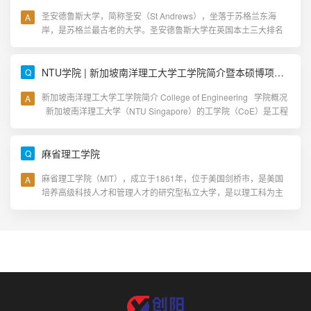
圣安德鲁斯大学，简称圣安（St Andrews），坐落于苏格兰东海
岸，是苏格兰最古老的大学。圣安德鲁斯大学在英国本土三大排名
中常年位居苏格兰第一，英国前三。在《2024卫报大学指南》……
NTU学院 | 新加坡南洋理工大学工学院简介暨本硕博项目一览
新加坡南洋理工大学工学院简介 College of Engineering 学院概况
新加坡南洋理工大学（NTU Singapore）的工学院（CoE）是工程
教育和研究领域的先锋，在世界范围内居……
麻省理工学院
麻省理工学院（MIT），成立于1861年，位于美国剑桥市，是美国
培养高级科技人才和管理人才的研究型私立大学，是以理工科为主
的综合性世界一流大学。有“世界理工大学之最”的美名。学……