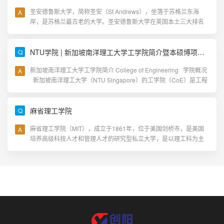
圣安德鲁斯大学，简称圣安（St Andrews），坐落于苏格兰东海
岸，是苏格兰最古老的大学。圣安德鲁斯大学在英国本土三大排名
中常年位居苏格兰第一，英国前三。在《2024卫报大学指南》……
NTU学院 | 新加坡南洋理工大学工学院简介暨本硕博项目一览
新加坡南洋理工大学工学院简介 College of Engineering 学院概况
新加坡南洋理工大学（NTU Singapore）的工学院（CoE）是工程
教育和研究领域的先锋，在世界范围内居……
麻省理工学院
麻省理工学院（MIT），成立于1861年，位于美国剑桥市，是美国
培养高级科技人才和管理人才的研究型私立大学，是以理工科为主
的综合性世界一流大学。有“世界理工大学之最”的美名。学……