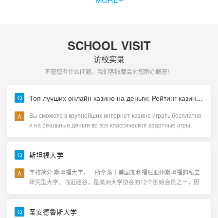
SCHOOL VISIT
访校实录
不管您有什么问题，我们客服都会对您耐心解答！
Топ лучших онлайн казино на деньги: Рейтинг казино с выводом на карту
Вы сможете в крупнейших интернет-казино играть бесплатно
и на реальные деньги во все классические азартные игры.
Также вам предложат сотни (на некоторых сайтах –
тысячи……
斯坦福大学
学校简介 斯坦福大学，一所坐落于美国加利福尼亚州斯坦福的私立
研究型大学，临近硅谷，是美洲大学协会的12个创始会员之一，因
其学术声誉和创业氛围而获评为世界上最知名的高等……
圣安德鲁斯大学