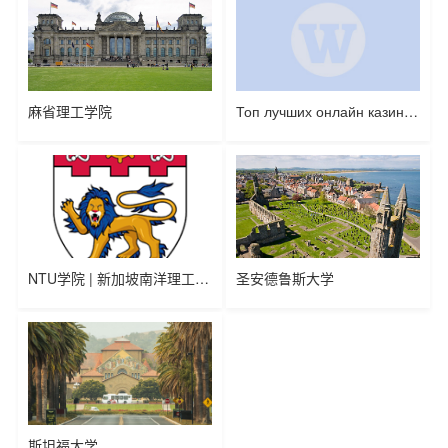
麻省理工学院
Топ лучших онлайн казино на деньги: Рейтинг казино с выводом на карту
斯坦福大学
Топ лучших онлайн казино на деньги: Рейтинг казино с выводом на карту
圣安德鲁斯大学
NTU学院 | 新加坡南洋理工大学工学院简介暨本硕博项目一览
圣安德鲁斯大学
NTU学院 | 新加坡南洋理工大学工学院简介暨本硕博项目一览
斯坦福大学
麻省理工学院