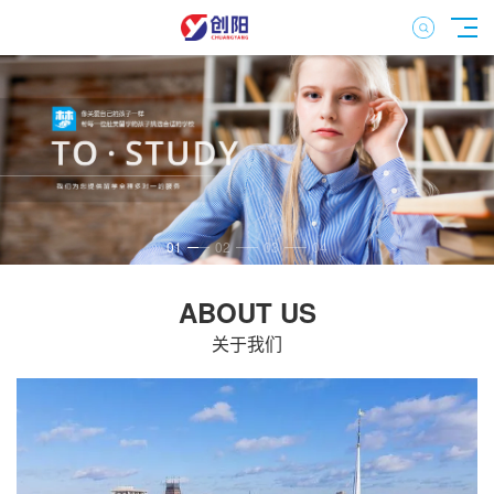
01
02
03
04
ABOUT US
关于我们