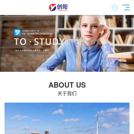
01
02
03
04
ABOUT US
关于我们