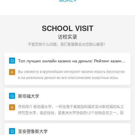
SCHOOL VISIT
访校实录
不管您有什么问题，我们客服都会对您耐心解答！
Топ лучших онлайн казино на деньги: Рейтинг казино с выводом на карту
Вы сможете в крупнейших интернет-казино играть бесплатно
и на реальные деньги во все классические азартные игры.
Также вам предложат сотни (на некоторых сайтах –
тысячи……
斯坦福大学
学校简介 斯坦福大学，一所坐落于美国加利福尼亚州斯坦福的私立
研究型大学，临近硅谷，是美洲大学协会的12个创始会员之一，因
其学术声誉和创业氛围而获评为世界上最知名的高等……
圣安德鲁斯大学