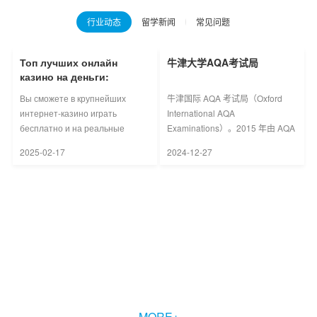
行业动态
留学新闻
常见问题
Топ лучших онлайн
Топ лучших онлайн
Топ лучших онлайн
牛津大学AQA考试局
“从考研失利到拿到留学
一次说清楚留位费
казино на деньги:
казино на деньги:
казино на деньги:
offer，我只花了5天。”
Рейтинг казино с
Рейтинг казино с
Рейтинг казино с
Вы сможете в крупнейших
Вы сможете в крупнейших
Вы сможете в крупнейших
牛津国际 AQA 考试局（Oxford
就在昨日，2025考研终于迎来落
在申请留学的过程中，留位费”这
выводом на карту
выводом на карту
выводом на карту
интернет-казино играть
интернет-казино играть
интернет-казино играть
International AQA
幕，政治、英语、数学等科目相继
个名词可能会让不少人困惑。今天
бесплатно и на реальные
бесплатно и на реальные
бесплатно и на реальные
Examinations）。2015 年由 AQA
而来的“地狱难度”，让网上一片哀
指南君就来详细讲解什么是留位
деньги во все классические
деньги во все классические
деньги во все классические
考试局和牛津大学出版社联合组
嚎。 “天老爷，裸考……
费、为何需……
2025-02-17
2025-02-17
2025-02-17
2024-12-27
2024-12-27
2024-12-26
азартные игры. Т……
азартные игры. Т……
азартные игры. Т……
建。牛津 A……
哥大学生挂科3门被退学！藤
校还要“挤破头”进吗？
“哥大挂科3门，被退学！”原来藤校
除了令人艳羡的名校光环之外，还
有如此残酷的一面…… 最近指南
君刷到……
2024-12-26
MORE+