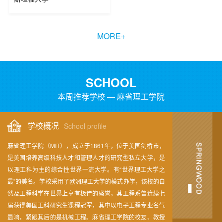
MORE+
SCHOOL
本周推荐学校 — 麻省理工学院
学校概况
School profile
麻省理工学院（MIT），成立于1861年，位于美国剑桥市，
是美国培养高级科技人才和管理人才的研究型私立大学，是
以理工科为主的综合性世界一流大学。有“世界理工大学之
最”的美名。学校采用了欧洲理工大学的模式办学，该校的自
然及工程科学在世界上享有极佳的盛誉，其工程系曾连续七
届获得美国工科研究生课程冠军，其中以电子工程专业名气
最响，紧跟其后的是机械工程。麻省理工学院的校友、教授