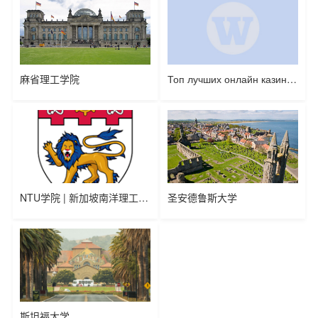
麻省理工学院
Топ лучших онлайн казино на деньги: Рейтинг казино с выводом на карту
斯坦福大学
Топ лучших онлайн казино на деньги: Рейтинг казино с выводом на карту
圣安德鲁斯大学
NTU学院 | 新加坡南洋理工大学工学院简介暨本硕博项目一览
圣安德鲁斯大学
NTU学院 | 新加坡南洋理工大学工学院简介暨本硕博项目一览
斯坦福大学
麻省理工学院