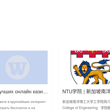
福大学
Топ лучших онлайн казино на деньги: Рейтинг казино с выводом на карту
圣安德鲁斯大学
ете в крупнейших интернет-
介 斯坦福大学，一所坐落于美国
新加坡南洋理工大学工学院简
圣安德鲁斯大学，简称圣安（S
играть бесплатно и на
尼亚州斯坦福的私立研究型大
College of Engineering 
Andrews），坐落于苏格兰东