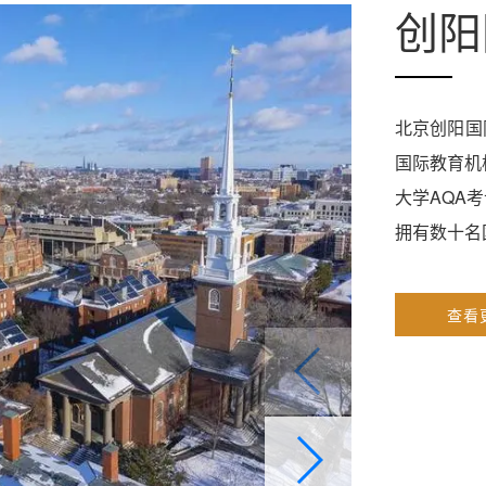
创阳
北京创阳国
国际教育机
大学AQA考
拥有数十名
查看