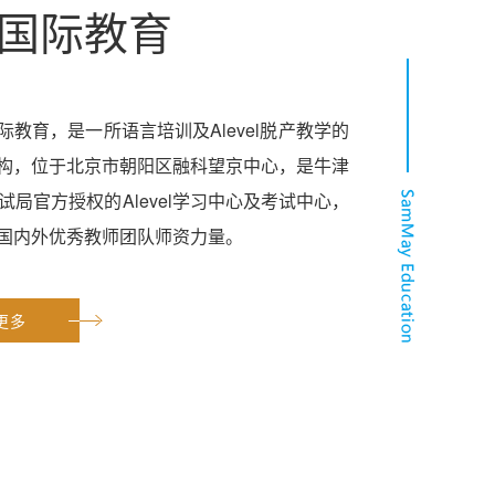
国际教育
际教育，是一所语言培训及Alevel脱产教学的
构，位于北京市朝阳区融科望京中心，是牛津
试局官方授权的Alevel学习中心及考试中心，
国内外优秀教师团队师资力量。
更多