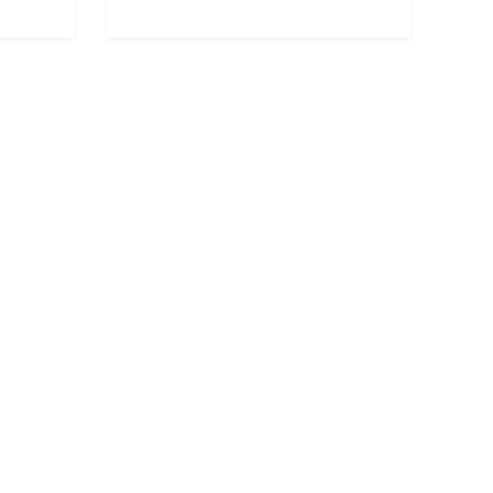
鲁斯……
苏格兰最古老的大学。圣安德鲁斯……
加坡南洋理工大……