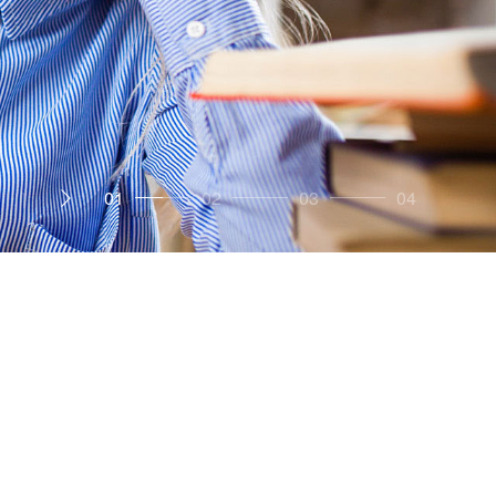
01
02
03
04
|