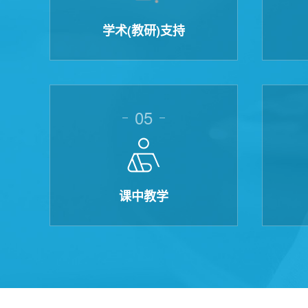
学术(教研)支持
05
课中教学