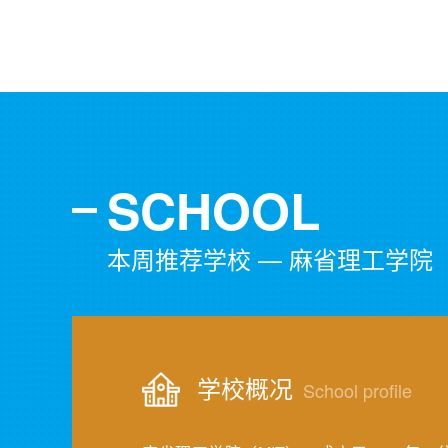
SCHOOL
本周推荐学校 — 麻省理工学院
学校概况
School profile