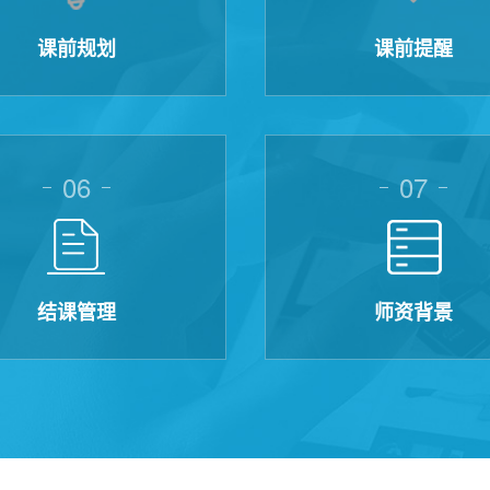
课前规划
课前提醒
06
07
结课管理
师资背景