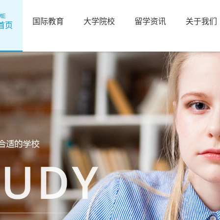
ME
国际教育
大学院校
留学资讯
关于我们
首页