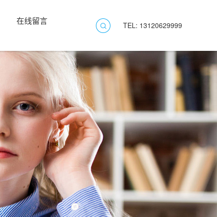
在线留言
TEL: 13120629999