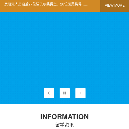
及研究人员涵盖97位诺贝尔奖得主、26位图灵奖得……
VIEW MORE
INFORMATION
留学资讯