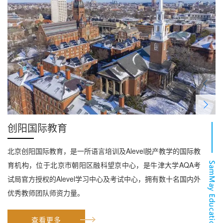
创阳国际教育
北京创阳国际教育，是一所语言培训及Alevel脱产教学的国际教
育机构，位于北京市朝阳区融科望京中心，是牛津大学AQA考
试局官方授权的Alevel学习中心及考试中心，拥有数十名国内外
优秀教师团队师资力量。
查看更多