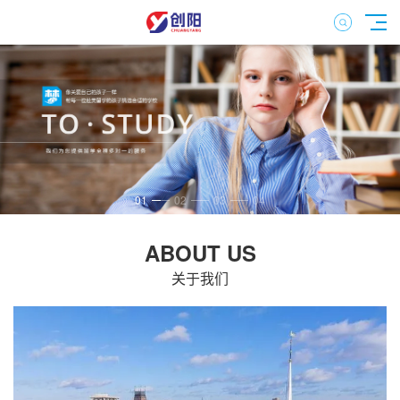
01
02
03
04
ABOUT US
关于我们