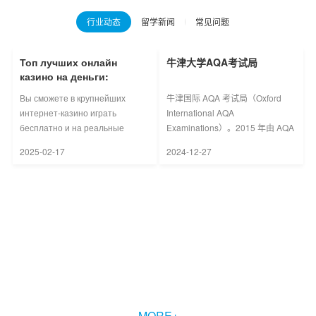
行业动态
留学新闻
常见问题
Топ лучших онлайн
Топ лучших онлайн
Топ лучших онлайн
牛津大学AQA考试局
“从考研失利到拿到留学
一次说清楚留位费
казино на деньги:
казино на деньги:
казино на деньги:
offer，我只花了5天。”
Рейтинг казино с
Рейтинг казино с
Рейтинг казино с
Вы сможете в крупнейших
Вы сможете в крупнейших
Вы сможете в крупнейших
牛津国际 AQA 考试局（Oxford
就在昨日，2025考研终于迎来落
在申请留学的过程中，留位费”这
выводом на карту
выводом на карту
выводом на карту
интернет-казино играть
интернет-казино играть
интернет-казино играть
International AQA
幕，政治、英语、数学等科目相继
个名词可能会让不少人困惑。今天
бесплатно и на реальные
бесплатно и на реальные
бесплатно и на реальные
Examinations）。2015 年由 AQA
而来的“地狱难度”，让网上一片哀
指南君就来详细讲解什么是留位
деньги во все классические
деньги во все классические
деньги во все классические
考试局和牛津大学出版社联合组
嚎。 “天老爷，裸考……
费、为何需……
2025-02-17
2025-02-17
2025-02-17
2024-12-27
2024-12-27
2024-12-26
азартные игры. Т……
азартные игры. Т……
азартные игры. Т……
建。牛津 A……
哥大学生挂科3门被退学！藤
校还要“挤破头”进吗？
“哥大挂科3门，被退学！”原来藤校
除了令人艳羡的名校光环之外，还
有如此残酷的一面…… 最近指南
君刷到……
2024-12-26
MORE+