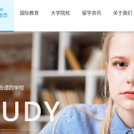
ME
国际教育
大学院校
留学资讯
关于我们
首页