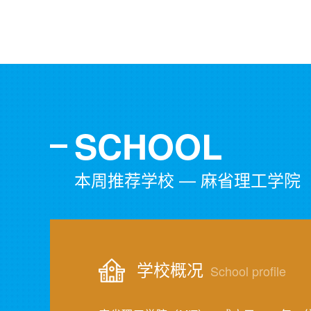
SCHOOL
本周推荐学校 — 麻省理工学院
学校概况
School profile