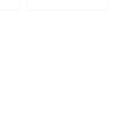
鲁斯……
苏格兰最古老的大学。圣安德鲁斯……
加坡南洋理工大……