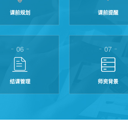
课前规划
课前提醒
06
07
结课管理
师资背景