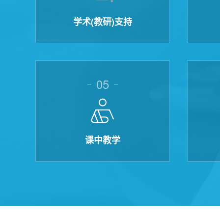
学术(教研)支持
05
课中教学