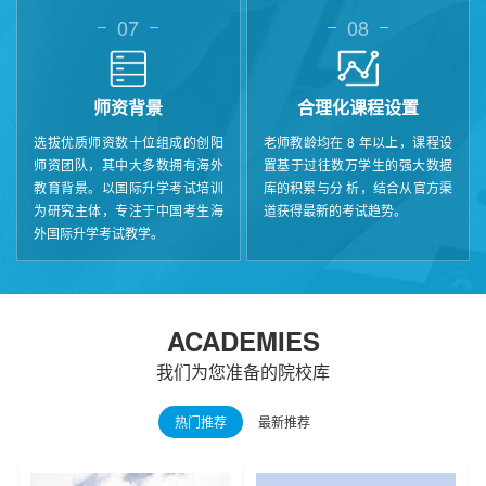
07
08
师资背景
合理化课程设置
选拔优质师资数十位组成的创阳
老师教龄均在 8 年以上，课程设
师资团队，其中大多数拥有海外
置基于过往数万学生的强大数据
教育背景。以国际升学考试培训
库的积累与分 析，结合从官方渠
为研究主体，专注于中国考生海
道获得最新的考试趋势。
外国际升学考试教学。
ACADEMIES
我们为您准备的院校库
热门推荐
最新推荐