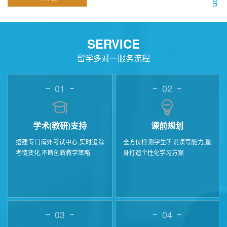
SERVICE
留学多对一服务流程
01
02
学术(教研)支持
课前规划
搭建专门海外考试中心,实时追踪
全方位检测学生听说读写能力,量
考情变化,不断创新教学策略
身打造个性化学习方案
03
04