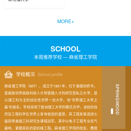
MORE+
SCHOOL
本周推荐学校 — 麻省理工学院
学校概况
School profile
麻省理工学院（MIT），成立于1861年，位于美国剑桥市，
是美国培养高级科技人才和管理人才的研究型私立大学，是
以理工科为主的综合性世界一流大学。有“世界理工大学之
最”的美名。学校采用了欧洲理工大学的模式办学，该校的自
然及工程科学在世界上享有极佳的盛誉，其工程系曾连续七
届获得美国工科研究生课程冠军，其中以电子工程专业名气
最响，紧跟其后的是机械工程。麻省理工学院的校友、教授