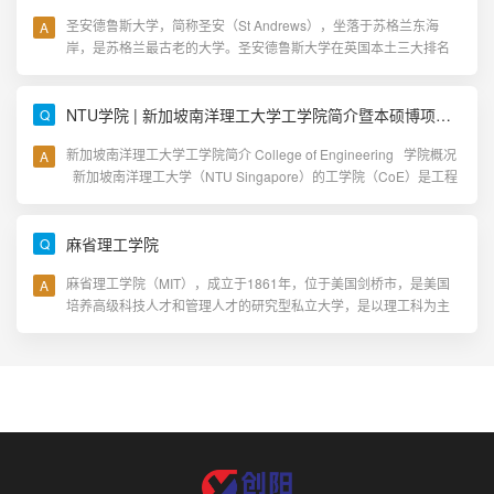
圣安德鲁斯大学，简称圣安（St Andrews），坐落于苏格兰东海
岸，是苏格兰最古老的大学。圣安德鲁斯大学在英国本土三大排名
中常年位居苏格兰第一，英国前三。在《2024卫报大学指南》……
NTU学院 | 新加坡南洋理工大学工学院简介暨本硕博项目一览
新加坡南洋理工大学工学院简介 College of Engineering 学院概况
新加坡南洋理工大学（NTU Singapore）的工学院（CoE）是工程
教育和研究领域的先锋，在世界范围内居……
麻省理工学院
麻省理工学院（MIT），成立于1861年，位于美国剑桥市，是美国
培养高级科技人才和管理人才的研究型私立大学，是以理工科为主
的综合性世界一流大学。有“世界理工大学之最”的美名。学……