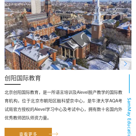
创阳国际教育
北京创阳国际教育，是一所语言培训及Alevel脱产教学的国际教
育机构，位于北京市朝阳区融科望京中心，是牛津大学AQA考
试局官方授权的Alevel学习中心及考试中心，拥有数十名国内外
优秀教师团队师资力量。
查看更多