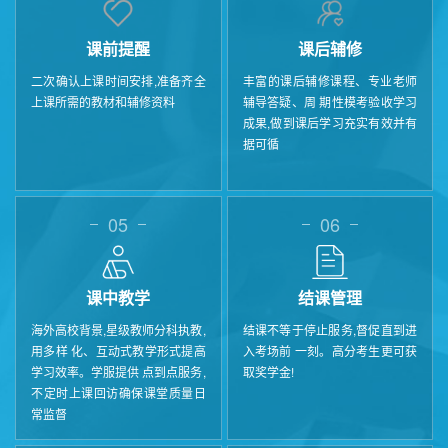
课前提醒
课后辅修
二次确认上课时间安排,准备齐全
丰富的课后辅修课程、专业老师
上课所需的教材和辅修资料
辅导答疑、周 期性模考验收学习
成果,做到课后学习充实有效并有
据可循
05
06
课中教学
结课管理
海外高校背景,星级教师分科执教,
结课不等于停止服务,督促直到进
用多样 化、互动式教学形式提高
入考场前 一刻。高分考生更可获
学习效率。学服提供 点到点服务,
取奖学金!
不定时上课回访确保课堂质量日
常监督