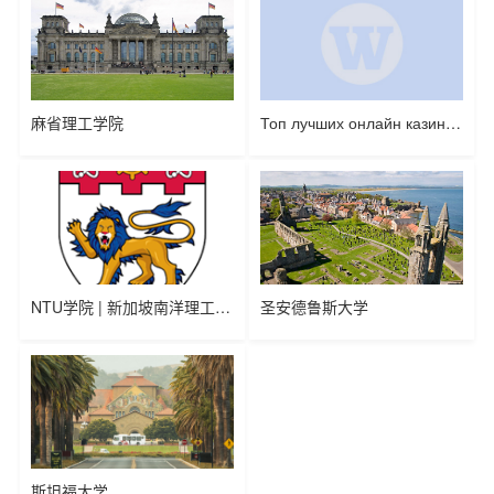
麻省理工学院
Топ лучших онлайн казино на деньги: Рейтинг казино с выводом на карту
斯坦福大学
Топ лучших онлайн казино на деньги: Рейтинг казино с выводом на карту
圣安德鲁斯大学
NTU学院 | 新加坡南洋理工大学工学院简介暨本硕博项目一览
圣安德鲁斯大学
NTU学院 | 新加坡南洋理工大学工学院简介暨本硕博项目一览
斯坦福大学
麻省理工学院