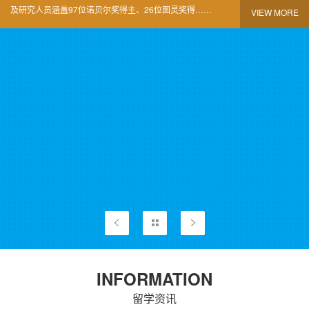
及研究人员涵盖97位诺贝尔奖得主、26位图灵奖得……
VIEW MORE
INFORMATION
留学资讯