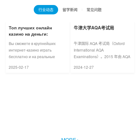
行业动态
留学新闻
常见问题
Топ лучших онлайн
Топ лучших онлайн
Топ лучших онлайн
牛津大学AQA考试局
“从考研失利到拿到留学
一次说清楚留位费
казино на деньги:
казино на деньги:
казино на деньги:
offer，我只花了5天。”
Рейтинг казино с
Рейтинг казино с
Рейтинг казино с
Вы сможете в крупнейших
Вы сможете в крупнейших
Вы сможете в крупнейших
牛津国际 AQA 考试局（Oxford
就在昨日，2025考研终于迎来落
在申请留学的过程中，留位费”这
выводом на карту
выводом на карту
выводом на карту
интернет-казино играть
интернет-казино играть
интернет-казино играть
International AQA
幕，政治、英语、数学等科目相继
个名词可能会让不少人困惑。今天
бесплатно и на реальные
бесплатно и на реальные
бесплатно и на реальные
Examinations）。2015 年由 AQA
而来的“地狱难度”，让网上一片哀
指南君就来详细讲解什么是留位
деньги во все классические
деньги во все классические
деньги во все классические
考试局和牛津大学出版社联合组
嚎。 “天老爷，裸考……
费、为何需……
2025-02-17
2025-02-17
2025-02-17
2024-12-27
2024-12-27
2024-12-26
азартные игры. Т……
азартные игры. Т……
азартные игры. Т……
建。牛津 A……
哥大学生挂科3门被退学！藤
校还要“挤破头”进吗？
“哥大挂科3门，被退学！”原来藤校
除了令人艳羡的名校光环之外，还
有如此残酷的一面…… 最近指南
君刷到……
2024-12-26
MORE+