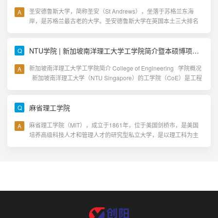
圣安德鲁斯大学，简称圣安（St Andrews），坐落于苏格兰东海
岸，是苏格兰最古老的大学。圣安德鲁斯大学在英国本土三大排名
中常年位居苏格兰第一，英国前三。在《2024卫报大学指南》……
NTU学院 | 新加坡南洋理工大学工学院简介暨本硕博项目一览
新加坡南洋理工大学工学院简介 College of Engineering 学院概况
新加坡南洋理工大学（NTU Singapore）的工学院（CoE）是工程
教育和研究领域的先锋，在世界范围内居……
麻省理工学院
麻省理工学院（MIT），成立于1861年，位于美国剑桥市，是美国
培养高级科技人才和管理人才的研究型私立大学，是以理工科为主
的综合性世界一流大学。有“世界理工大学之最”的美名。学……