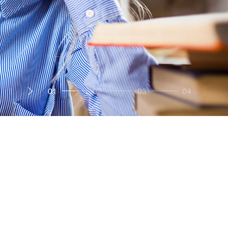
01
02
03
04
|