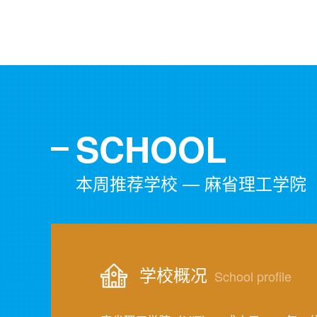
SCHOOL
本周推荐学校 — 麻省理工学院
学校概况
School profile