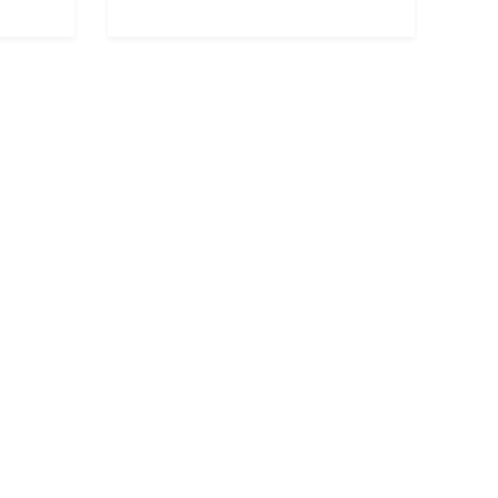
鲁斯……
苏格兰最古老的大学。圣安德鲁斯……
加坡南洋理工大……