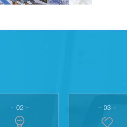
02
03