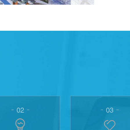
02
03