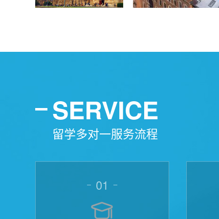
SERVICE
留学多对一服务流程
01