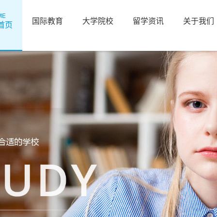
ME
国际教育
大学院校
留学资讯
关于我们
首页