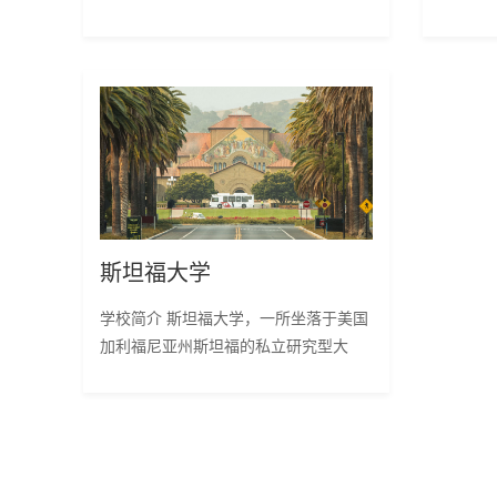
科技人才和管理人才的研究型……
реальные деньги во все классич……
реальн
学，临
斯坦福大学
麻省理工学院
学校简介 斯坦福大学，一所坐落于美国
麻省理工学院（MIT），成立于1861
加利福尼亚州斯坦福的私立研究型大
年，位于美国剑桥市，是美国培养高级
学，临近硅谷，是美洲……
科技人才和管理人才的研究型……