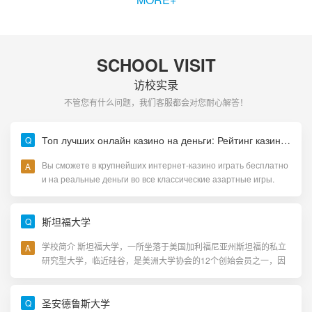
SCHOOL VISIT
访校实录
不管您有什么问题，我们客服都会对您耐心解答！
Топ лучших онлайн казино на деньги: Рейтинг казино с выводом на карту
Вы сможете в крупнейших интернет-казино играть бесплатно
и на реальные деньги во все классические азартные игры.
Также вам предложат сотни (на некоторых сайтах –
тысячи……
斯坦福大学
学校简介 斯坦福大学，一所坐落于美国加利福尼亚州斯坦福的私立
研究型大学，临近硅谷，是美洲大学协会的12个创始会员之一，因
其学术声誉和创业氛围而获评为世界上最知名的高等……
圣安德鲁斯大学