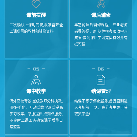
课前提醒
课后辅修
二次确认上课时间安排,准备齐全
丰富的课后辅修课程、专业老师
上课所需的教材和辅修资料
辅导答疑、周 期性模考验收学习
成果,做到课后学习充实有效并有
据可循
05
06
课中教学
结课管理
海外高校背景,星级教师分科执教,
结课不等于停止服务,督促直到进
用多样 化、互动式教学形式提高
入考场前 一刻。高分考生更可获
学习效率。学服提供 点到点服务,
取奖学金!
不定时上课回访确保课堂质量日
常监督