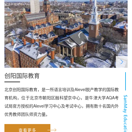
创阳国际教育
北京创阳国际教育，是一所语言培训及Alevel脱产教学的国际教
育机构，位于北京市朝阳区融科望京中心，是牛津大学AQA考
试局官方授权的Alevel学习中心及考试中心，拥有数十名国内外
优秀教师团队师资力量。
查看更多