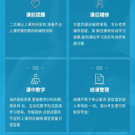
课前提醒
课后辅修
二次确认上课时间安排,准备齐全
丰富的课后辅修课程、专业老师
上课所需的教材和辅修资料
辅导答疑、周 期性模考验收学习
成果,做到课后学习充实有效并有
据可循
05
06
课中教学
结课管理
海外高校背景,星级教师分科执教,
结课不等于停止服务,督促直到进
用多样 化、互动式教学形式提高
入考场前 一刻。高分考生更可获
学习效率。学服提供 点到点服务,
取奖学金!
不定时上课回访确保课堂质量日
常监督