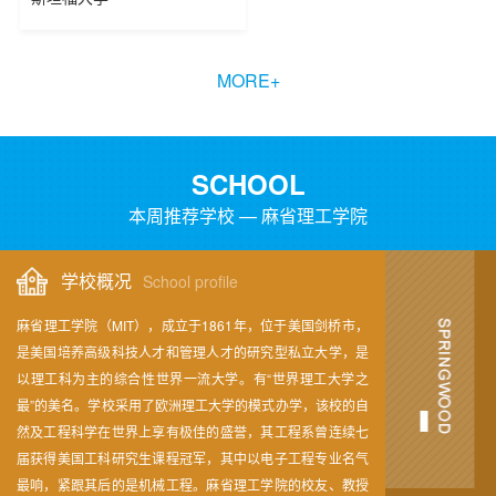
MORE+
SCHOOL
本周推荐学校 — 麻省理工学院
学校概况
School profile
麻省理工学院（MIT），成立于1861年，位于美国剑桥市，
是美国培养高级科技人才和管理人才的研究型私立大学，是
以理工科为主的综合性世界一流大学。有“世界理工大学之
最”的美名。学校采用了欧洲理工大学的模式办学，该校的自
然及工程科学在世界上享有极佳的盛誉，其工程系曾连续七
届获得美国工科研究生课程冠军，其中以电子工程专业名气
最响，紧跟其后的是机械工程。麻省理工学院的校友、教授