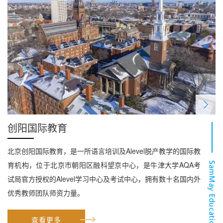
创阳国际教育
北京创阳国际教育，是一所语言培训及Alevel脱产教学的国际教
育机构，位于北京市朝阳区融科望京中心，是牛津大学AQA考
试局官方授权的Alevel学习中心及考试中心，拥有数十名国内外
优秀教师团队师资力量。
查看更多