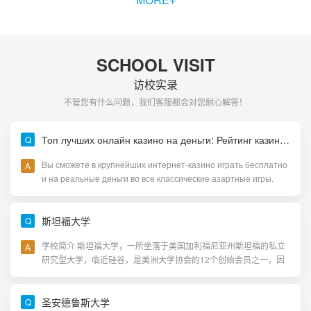
SCHOOL VISIT
访校实录
不管您有什么问题，我们客服都会对您耐心解答！
Топ лучших онлайн казино на деньги: Рейтинг казино с выводом на карту
Вы сможете в крупнейших интернет-казино играть бесплатно
и на реальные деньги во все классические азартные игры.
Также вам предложат сотни (на некоторых сайтах –
тысячи……
斯坦福大学
学校简介 斯坦福大学，一所坐落于美国加利福尼亚州斯坦福的私立
研究型大学，临近硅谷，是美洲大学协会的12个创始会员之一，因
其学术声誉和创业氛围而获评为世界上最知名的高等……
圣安德鲁斯大学