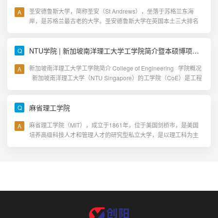
圣安德鲁斯大学，简称圣安（St Andrews），坐落于苏格兰东海
岸，是苏格兰最古老的大学。圣安德鲁斯大学在英国本土三大排名
中常年位居苏格兰第一，英国前三。在《2024卫报大学指南》……
NTU学院 | 新加坡南洋理工大学工学院简介暨本硕博项目一览
新加坡南洋理工大学工学院简介 College of Engineering 学院概况
新加坡南洋理工大学（NTU Singapore）的工学院（CoE）是工程
教育和研究领域的先锋，在世界范围内居……
麻省理工学院
麻省理工学院（MIT），成立于1861年，位于美国剑桥市，是美国
培养高级科技人才和管理人才的研究型私立大学，是以理工科为主
的综合性世界一流大学。有“世界理工大学之最”的美名。学……