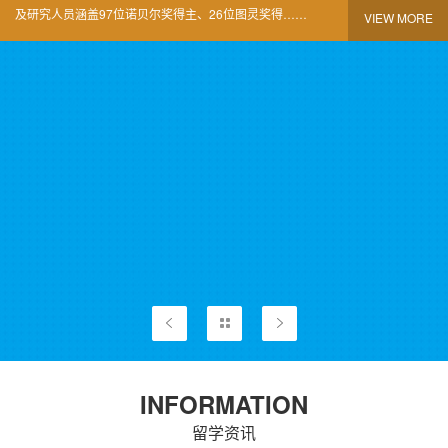
及研究人员涵盖97位诺贝尔奖得主、26位图灵奖得……
VIEW MORE
INFORMATION
留学资讯