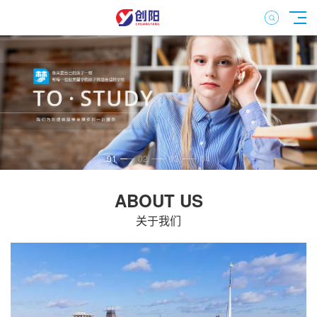
01
02
03
04
ABOUT US
关于我们