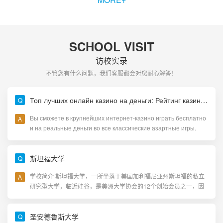
SCHOOL VISIT
访校实录
不管您有什么问题，我们客服都会对您耐心解答！
Топ лучших онлайн казино на деньги: Рейтинг казино с выводом на карту
Вы сможете в крупнейших интернет-казино играть бесплатно
и на реальные деньги во все классические азартные игры.
Также вам предложат сотни (на некоторых сайтах –
тысячи……
斯坦福大学
学校简介 斯坦福大学，一所坐落于美国加利福尼亚州斯坦福的私立
研究型大学，临近硅谷，是美洲大学协会的12个创始会员之一，因
其学术声誉和创业氛围而获评为世界上最知名的高等……
圣安德鲁斯大学