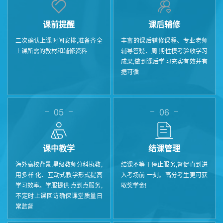
课前提醒
课后辅修
二次确认上课时间安排,准备齐全
丰富的课后辅修课程、专业老师
上课所需的教材和辅修资料
辅导答疑、周 期性模考验收学习
成果,做到课后学习充实有效并有
据可循
05
06
课中教学
结课管理
海外高校背景,星级教师分科执教,
结课不等于停止服务,督促直到进
用多样 化、互动式教学形式提高
入考场前 一刻。高分考生更可获
学习效率。学服提供 点到点服务,
取奖学金!
不定时上课回访确保课堂质量日
常监督