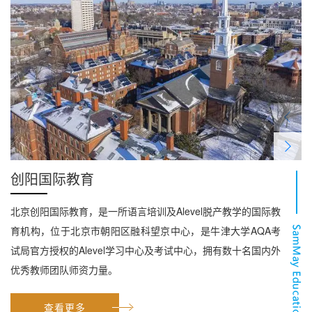
创阳国际教育
北京创阳国际教育，是一所语言培训及Alevel脱产教学的国际教
育机构，位于北京市朝阳区融科望京中心，是牛津大学AQA考
试局官方授权的Alevel学习中心及考试中心，拥有数十名国内外
优秀教师团队师资力量。
查看更多