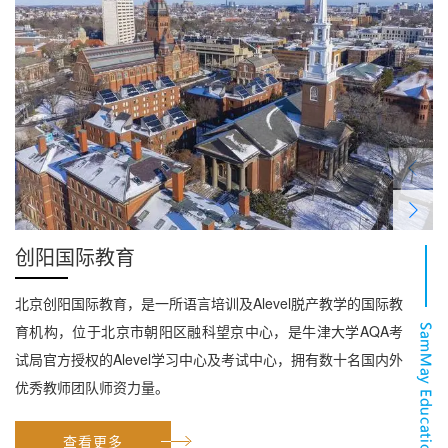
创阳国际教育
北京创阳国际教育，是一所语言培训及Alevel脱产教学的国际教
育机构，位于北京市朝阳区融科望京中心，是牛津大学AQA考
试局官方授权的Alevel学习中心及考试中心，拥有数十名国内外
优秀教师团队师资力量。
查看更多