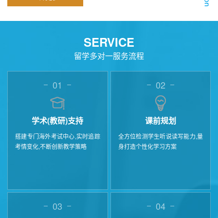
SERVICE
留学多对一服务流程
01
02
学术(教研)支持
课前规划
搭建专门海外考试中心,实时追踪
全方位检测学生听说读写能力,量
考情变化,不断创新教学策略
身打造个性化学习方案
03
04