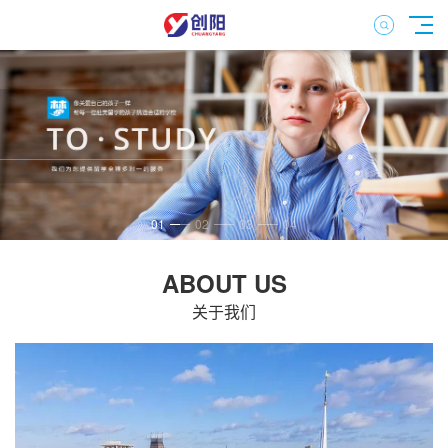
01
02
03
04
ABOUT US
关于我们