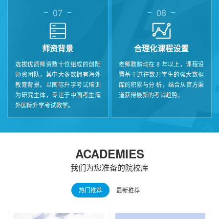
07
08
师资背景
合理化课程设置
选拔优质师资数十位组成的创阳
老师教龄均在 8 年以上，课程设
师资团队，其中大多数拥有海外
置基于过往数万学生的强大数据
教育背景。以国际升学考试培训
库的积累与分 析，结合从官方渠
为研究主体，专注于中国考生海
道获得最新的考试趋势。
外国际升学考试教学。
ACADEMIES
我们为您准备的院校库
热门推荐
最新推荐