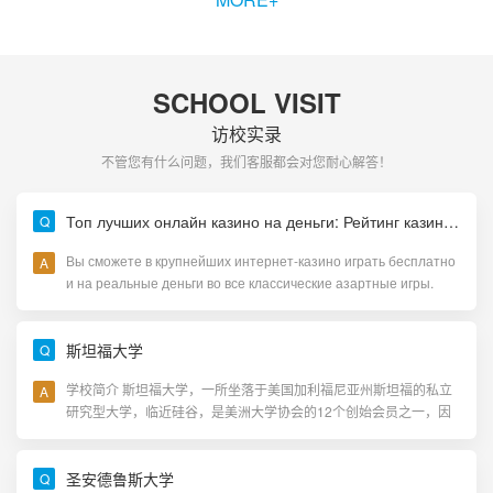
SCHOOL VISIT
访校实录
不管您有什么问题，我们客服都会对您耐心解答！
Топ лучших онлайн казино на деньги: Рейтинг казино с выводом на карту
Вы сможете в крупнейших интернет-казино играть бесплатно
и на реальные деньги во все классические азартные игры.
Также вам предложат сотни (на некоторых сайтах –
тысячи……
斯坦福大学
学校简介 斯坦福大学，一所坐落于美国加利福尼亚州斯坦福的私立
研究型大学，临近硅谷，是美洲大学协会的12个创始会员之一，因
其学术声誉和创业氛围而获评为世界上最知名的高等……
圣安德鲁斯大学