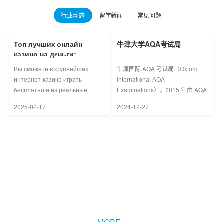
行业动态
留学新闻
常见问题
Топ лучших онлайн
Топ лучших онлайн
Топ лучших онлайн
牛津大学AQA考试局
“从考研失利到拿到留学
一次说清楚留位费
казино на деньги:
казино на деньги:
казино на деньги:
offer，我只花了5天。”
Рейтинг казино с
Рейтинг казино с
Рейтинг казино с
Вы сможете в крупнейших
Вы сможете в крупнейших
Вы сможете в крупнейших
牛津国际 AQA 考试局（Oxford
就在昨日，2025考研终于迎来落
在申请留学的过程中，留位费”这
выводом на карту
выводом на карту
выводом на карту
интернет-казино играть
интернет-казино играть
интернет-казино играть
International AQA
幕，政治、英语、数学等科目相继
个名词可能会让不少人困惑。今天
бесплатно и на реальные
бесплатно и на реальные
бесплатно и на реальные
Examinations）。2015 年由 AQA
而来的“地狱难度”，让网上一片哀
指南君就来详细讲解什么是留位
деньги во все классические
деньги во все классические
деньги во все классические
考试局和牛津大学出版社联合组
嚎。 “天老爷，裸考……
费、为何需……
2025-02-17
2025-02-17
2025-02-17
2024-12-27
2024-12-27
2024-12-26
азартные игры. Т……
азартные игры. Т……
азартные игры. Т……
建。牛津 A……
哥大学生挂科3门被退学！藤
校还要“挤破头”进吗？
“哥大挂科3门，被退学！”原来藤校
除了令人艳羡的名校光环之外，还
有如此残酷的一面…… 最近指南
君刷到……
2024-12-26
MORE+