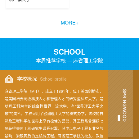
MORE+
SCHOOL
本周推荐学校 — 麻省理工学院
学校概况
School profile
麻省理工学院（MIT），成立于1861年，位于美国剑桥市，
是美国培养高级科技人才和管理人才的研究型私立大学，是
以理工科为主的综合性世界一流大学。有“世界理工大学之
最”的美名。学校采用了欧洲理工大学的模式办学，该校的自
然及工程科学在世界上享有极佳的盛誉，其工程系曾连续七
届获得美国工科研究生课程冠军，其中以电子工程专业名气
最响，紧跟其后的是机械工程。麻省理工学院的校友、教授