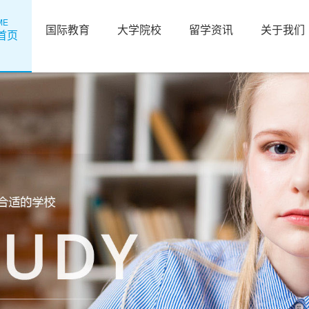
ME
国际教育
大学院校
留学资讯
关于我们
首页