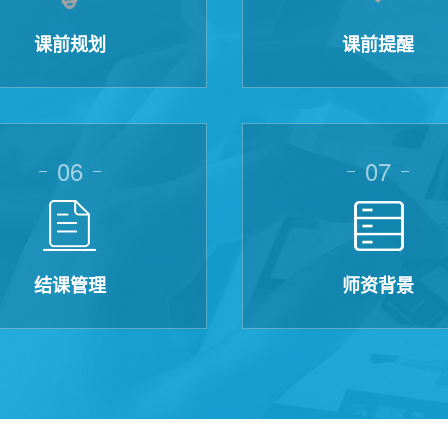
课前规划
课前提醒
06
07
结课管理
师资背景