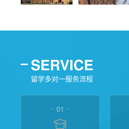
SERVICE
留学多对一服务流程
01