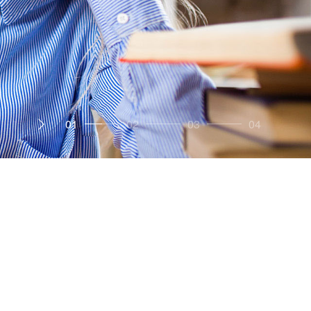
01
02
03
04
|