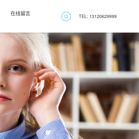
在线留言
TEL: 13120629999