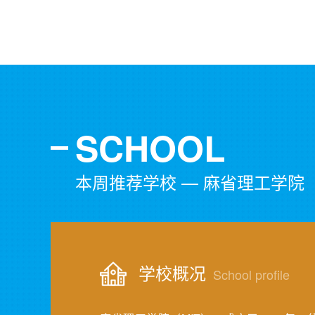
SCHOOL
本周推荐学校 — 麻省理工学院
学校概况
School profile